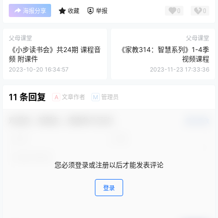
0
0
海报分享
收藏
举报
父母课堂
父母课堂
《小步读书会》共24期 课程音
《家教314：智慧系列》1-4季
频 附课件
视频课程
2023-10-20 16:34:57
2023-11-23 17:33:36
11 条回复
文章作者
管理员
A
M
欢迎您，新朋友，感谢参与互动！
确认修改
您必须登录或注册以后才能发表评论
登录