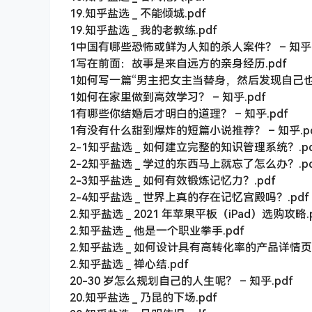
19.知乎盐选 _ 不能倾城.pdf
19.知乎盐选 _ 我的老教练.pdf
1中国有哪些恐怖或鲜为人知的杀人案件？ – 知乎.
1写在前面：故事是来自远方的亲身经历.pdf
1如何写一篇“男主把女主当替身，然后发现自己也是替
1如何在家里做到高效学习？ – 知乎.pdf
1有哪些你结婚后才明白的道理？ – 知乎.pdf
1有没有什么甜到爆炸的短篇小说推荐？ – 知乎.p
2-1知乎盐选 _ 如何建立完整的知识管理系统？.pd
2-2知乎盐选 _ 学过的东西马上就忘了怎么办？.pd
2-3知乎盐选 _ 如何有效锻炼记忆力？.pdf
2-4知乎盐选 _ 世界上真的存在记忆宫殿吗？.pdf
2.知乎盐选 _ 2021 年苹果平板（iPad）选购攻略.
2.知乎盐选 _ 他是一个职业拳手.pdf
2.知乎盐选 _ 如何设计具有高转化率的产品详情页？
2.知乎盐选 _ 禅心结.pdf
20-30 岁怎么规划自己的人生呢？ – 知乎.pdf
20.知乎盐选 _ 乃昆的下场.pdf