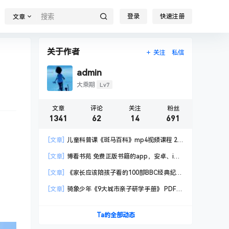
登录
快速注册
文章
关于作者
关注
私信
admin
Lv7
大乘期
文章
评论
关注
粉丝
1341
62
14
691
[文章]
儿童科普课《斑马百科》mp4视频课程 20
科高清视频 已更新
[文章]
博看书苑 免费正版书籍的app，安卓、iOS
均可用，无任何广告
[文章]
《家长应该陪孩子看的100部BBC经典纪录
片》共550GB
[文章]
骑象少年《9大城市亲子研学手册》 PDF格
式
Ta的全部动态