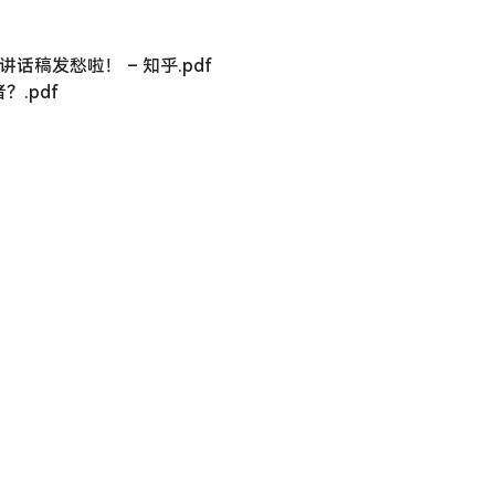
稿发愁啦！ – 知乎.pdf
.pdf