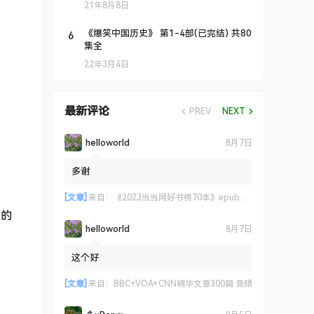
21年8月8日
6
《爆笑中国历史》 第1-4部(已完结) 共80
集全
22年3月4日
最新评论
PREV
NEXT
helloworld
8月7日
多谢
[文章]
来自：
《2023当当网好书榜70本》epub+azw3+mobi格式
主的
helloworld
8月7日
这个好
[文章]
来自：
BBC+VOA+CNN精华文章300篇 音频