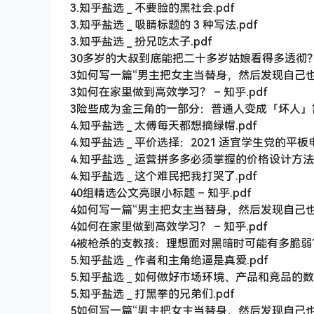
3.知乎盐选 _ 不要脸的黑社会.pdf
3.知乎盐选 _ 吸睛标题的 3 种写法.pdf
3.知乎盐选 _ 扮兄吃太子.pdf
30多岁的大叔到底能把二十多岁姑娘看得多透彻？ – 
3如何写一篇“男主把女主当替身，然后发现自己也是替
3如何在家里做到高效学习？ – 知乎.pdf
3险些成为金三角的一部分：普通人变成「坏人」需
4.知乎盐选 _ 太傅每天都想摘绿帽.pdf
4.知乎盐选 _ 平价选择：2021 适宜学生党的平板电
4.知乎盐选 _ 运营拼多多必须掌握的价格设计方法.
4.知乎盐选 _ 这个难民把我打哭了.pdf
40组精选公文亮眼小标题 – 知乎.pdf
4如何写一篇“男主把女主当替身，然后发现自己也是替
4如何在家里做到高效学习？ – 知乎.pdf
4被枪杀的支教孩：理想面对黑暗时可能有多脆弱？
5.知乎盐选 _ 作者和主角绝逼是真爱.pdf
5.知乎盐选 _ 如何做好市场环境、产品和竞品的数
5.知乎盐选 _ 打黑拳的兄弟们.pdf
5如何写一篇“男主把女主当替身，然后发现自己也是替