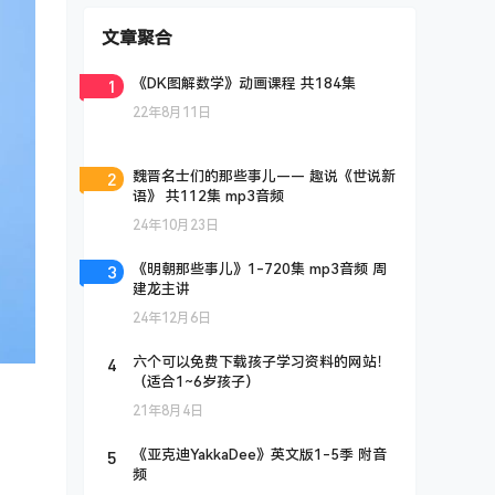
文章聚合
1
《DK图解数学》动画课程 共184集
22年8月11日
2
魏晋名士们的那些事儿—— 趣说《世说新
语》 共112集 mp3音频
24年10月23日
3
《明朝那些事儿》1-720集 mp3音频 周
建龙主讲
24年12月6日
4
六个可以免费下载孩子学习资料的网站！
（适合1~6岁孩子）
21年8月4日
5
《亚克迪YakkaDee》英文版1-5季 附音
频