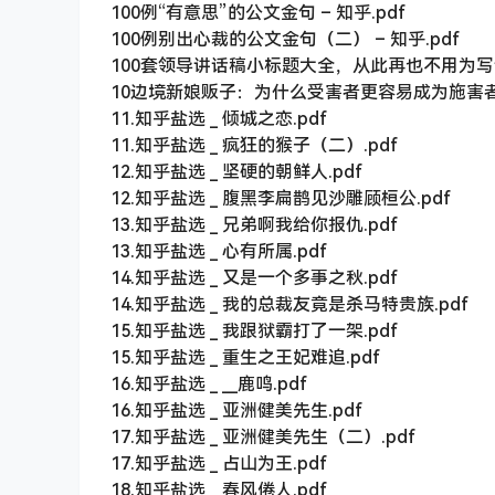
100例“有意思”的公文金句 – 知乎.pdf
100例别出心裁的公文金句（二） – 知乎.pdf
100套领导讲话稿小标题大全，从此再也不用为写讲话
10边境新娘贩子：为什么受害者更容易成为施害者？
11.知乎盐选 _ 倾城之恋.pdf
11.知乎盐选 _ 疯狂的猴子（二）.pdf
12.知乎盐选 _ 坚硬的朝鲜人.pdf
12.知乎盐选 _ 腹黑李扁鹊见沙雕顾桓公.pdf
13.知乎盐选 _ 兄弟啊我给你报仇.pdf
13.知乎盐选 _ 心有所属.pdf
14.知乎盐选 _ 又是一个多事之秋.pdf
14.知乎盐选 _ 我的总裁友竟是杀马特贵族.pdf
15.知乎盐选 _ 我跟狱霸打了一架.pdf
15.知乎盐选 _ 重生之王妃难追.pdf
16.知乎盐选 _ __鹿鸣.pdf
16.知乎盐选 _ 亚洲健美先生.pdf
17.知乎盐选 _ 亚洲健美先生（二）.pdf
17.知乎盐选 _ 占山为王.pdf
18.知乎盐选 _ 春风倦人.pdf