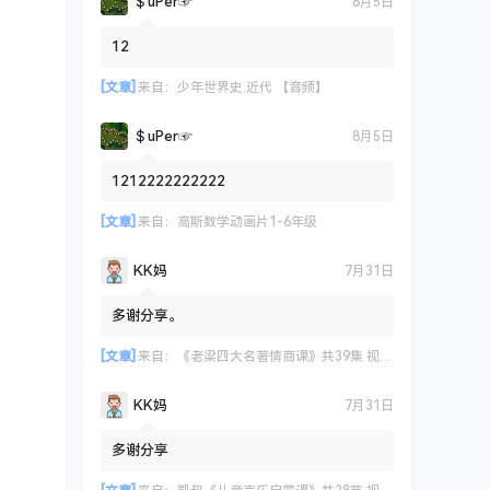
＄uΡer☞
8月5日
12
[文章]
来自：
少年世界史.近代 【音频】
＄uΡer☞
8月5日
1212222222222
[文章]
来自：
高斯数学动画片1-6年级
KK妈
7月31日
多谢分享。
[文章]
来自：
《老梁四大名著情商课》共39集 视频课程
KK妈
7月31日
多谢分享