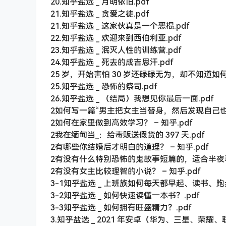
20.知乎盐选 _ 月明依旧.pdf
21.知乎盐选 _ 贪爱之徒.pdf
21.知乎盐选 _ 这家伙真是一个恶棍.pdf
22.知乎盐选 _ 欢迎来到西伯利亚.pdf
23.知乎盐选 _ 泯灭人性的训练营.pdf
24.知乎盐选 _ 死去的成吉思汗.pdf
25 岁，开始害怕 30 岁还碌碌无为，却不知道如何
25.知乎盐选 _ 恐怖的祭司.pdf
26.知乎盐选 _ （结局）我想见你最后一面.pdf
2如何写一篇“男主把女主当替身，然后发现自己也是替
2如何在家里做到高效学习？ – 知乎.pdf
2我在缅甸当_：给毒贩送假货的 397 天.pdf
2有哪些你结婚后才明白的道理？ – 知乎.pdf
2有没有什么特别恐怖的鬼故事短篇的，适合半夜看的
2有没有女主比较理智的小说？ – 知乎.pdf
3-1知乎盐选 _ 上班族如何每天都早起、读书、跑
3-2知乎盐选 _ 如何快速读懂一本书？.pdf
3-3知乎盐选 _ 如何拥有旺盛精力？.pdf
3.知乎盐选 _ 2021 年安卓（华为、三星、荣耀