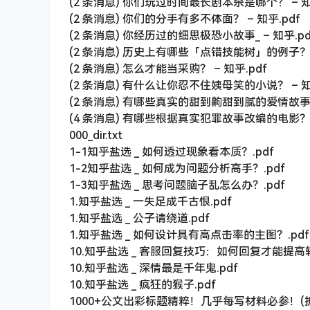
(2 条消息) 你们玩过时间最长剧本杀是哪个？ – 知
(2 条消息) 你们的分手有多不体面？ – 知乎.pdf
(2 条消息) 你经历过的细思极恐小故事_ – 知乎.pd
(2 条消息) 历史上有哪些「点错技能树」的例子？ –
(2 条消息) 怎么才能当采购？ – 知乎.pdf
(2 条消息) 有什么让你忍不住姨母笑的小说？ – 知
(2 条消息) 有哪些真实的甜到齁甜到腻的爱情故事？ 
(4 条消息) 有哪些根据真实犯罪故事改编的电影？ –
000_dir.txt
1-1知乎盐选 _ 如何透过现象看本质？.pdf
1-2知乎盐选 _ 如何成为问题分析高手？.pdf
1-3知乎盐选 _ 思考问题脑子乱怎么办？.pdf
1.知乎盐选 _ 一失足成千古恨.pdf
1.知乎盐选 _ 公子请绕道.pdf
1.知乎盐选 _ 如何设计具有高点击率的主图？.pdf
10.知乎盐选 _ 客服回复技巧：如何回复才能提高转
10.知乎盐选 _ 深情最是千年鬼.pdf
10.知乎盐选 _ 疯狂的猴子.pdf
1000+公文出彩标题精粹！几乎每写材料必参！(抓紧