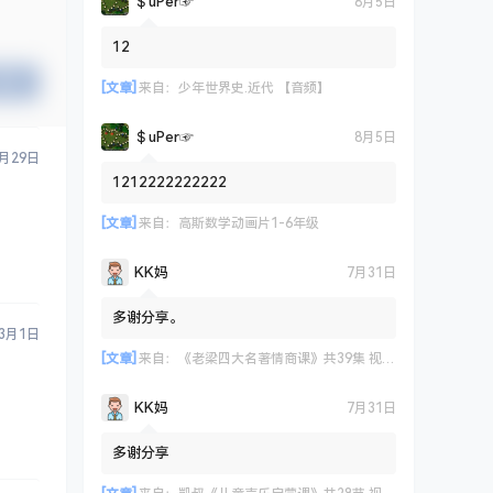
＄uΡer☞
8月5日
12
提交
[文章]
来自：
少年世界史.近代 【音频】
＄uΡer☞
8月5日
2月29日
1212222222222
[文章]
来自：
高斯数学动画片1-6年级
KK妈
7月31日
多谢分享。
3月1日
[文章]
来自：
《老梁四大名著情商课》共39集 视频课程
KK妈
7月31日
多谢分享