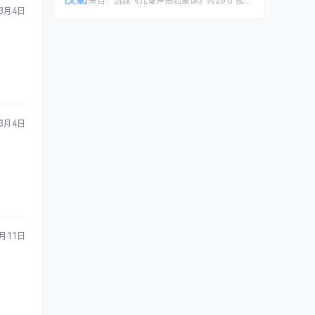
[文章]
来自：
凯叔《儿童声乐启蒙课》共28节 视频课程
3月4日
3月4日
3月11日