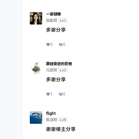
一诺倾情
Lv1
筑基期
多谢分享
0
0
跟娃奋进的奶爸
Lv3
元婴期
多谢分享
1
0
flight
Lv5
练虚期
谢谢楼主分享