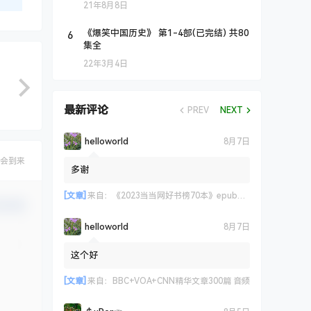
21年8月8日
6
《爆笑中国历史》 第1-4部(已完结) 共80
集全
22年3月4日
最新评论
PREV
NEXT
helloworld
8月7日
会到来
多谢
[文章]
来自：
《2023当当网好书榜70本》epub+azw3+mobi格式
认修改
helloworld
8月7日
这个好
[文章]
来自：
BBC+VOA+CNN精华文章300篇 音频