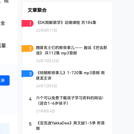
，现
文章聚合
的全
1
《DK图解数学》动画课程 共184集
22年8月11日
览量
2
魏晋名士们的那些事儿—— 趣说《世说新
语》 共112集 mp3音频
24年10月23日
3
《明朝那些事儿》1-720集 mp3音频 周
建龙主讲
注册
24年12月6日
4
六个可以免费下载孩子学习资料的网站！
（适合1~6岁孩子）
21年8月4日
5
《亚克迪YakkaDee》英文版1-5季 附音
频