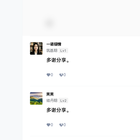
一诺倾情
Lv1
筑基期
多谢分享。
0
0
芙芙
Lv2
结丹期
多谢分享。
0
0