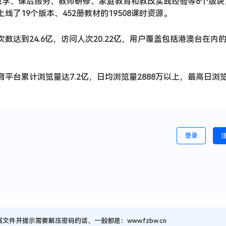
教学、课后服务、教师研修、家庭教育和教改实践经验等6个版块
线了19个版本、452册教材的19508课时资源。
次数达到24.6亿，访问人次20.22亿，用户覆盖包括港澳台在内
育平台累计浏览量达7.2亿，日均浏览量2888万以上，最高日浏
登录
并提示需要解压密码的话，一般都是：www.fzbw.cn