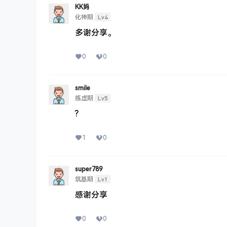
KK妈
Lv4
化神期
多谢分享。
0
0
smile
Lv5
练虚期
?
1
0
super789
Lv1
筑基期
感谢分享
0
0