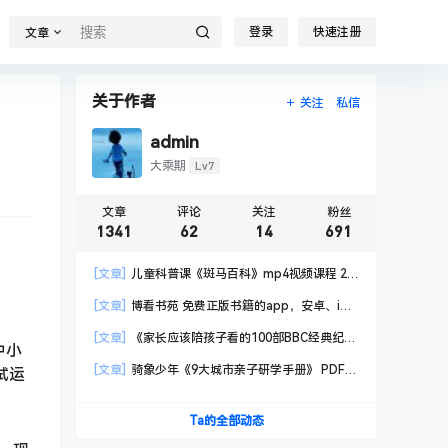
登录
快速注册
文章
关于作者
关注
私信
admin
Lv7
大乘期
文章
评论
关注
粉丝
1341
62
14
691
[文章]
儿童科普课《斑马百科》mp4视频课程 20
科高清视频 已更新
[文章]
博看书苑 免费正版书籍的app，安卓、iOS
均可用，无任何广告
[文章]
《家长应该陪孩子看的100部BBC经典纪录
中小
片》共550GB
[文章]
骑象少年《9大城市亲子研学手册》 PDF格
试运
式
Ta的全部动态