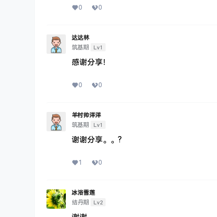
0
0
达达林
Lv1
筑基期
感谢分享！
0
0
羊村帅洋洋
Lv1
筑基期
谢谢分享。。?
1
0
冰浴雪莲
Lv2
结丹期