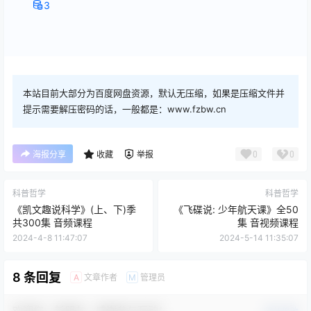
3
本站目前大部分为百度网盘资源，默认无压缩，如果是压缩文件并
提示需要解压密码的话，一般都是：www.fzbw.cn
0
0
海报分享
收藏
举报
科普哲学
科普哲学
《凯文趣说科学》(上、下)季
《飞碟说: 少年航天课》全50
共300集 音频课程
集 音视频课程
2024-4-8 11:47:07
2024-5-14 11:35:07
8 条回复
文章作者
管理员
A
M
欢迎您，新朋友，感谢参与互动！