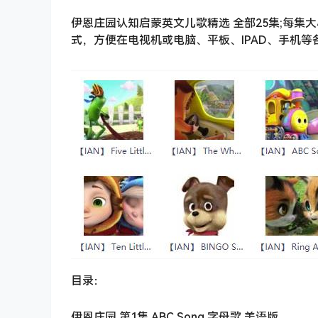
伊恩庄园认知启蒙英文儿歌精选 全部25集;每集大小
式，方便在电视机或电脑、平板、IPAD、手机等
目录：
伊恩庄园 第1集 ABC Song 字母歌 美语版