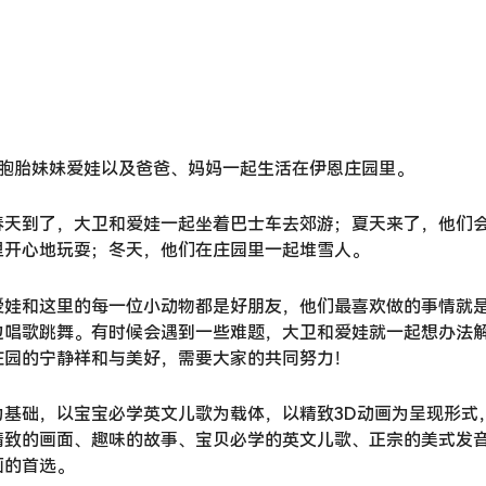
双胞胎妹妹爱娃以及爸爸、妈妈一起生活在伊恩庄园里。
春天到了，大卫和爱娃一起坐着巴士车去郊游；夏天来了，他们
里开心地玩耍；冬天，他们在庄园里一起堆雪人。
爱娃和这里的每一位小动物都是好朋友，他们最喜欢做的事情就
边唱歌跳舞。有时候会遇到一些难题，大卫和爱娃就一起想办法
庄园的宁静祥和与美好，需要大家的共同努力！
基础，以宝宝必学英文儿歌为载体，以精致3D动画为呈现形式
！精致的画面、趣味的故事、宝贝必学的英文儿歌、正宗的美式发
画的首选。