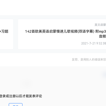
英文启蒙
+习题
142首欧美英语启蒙慢速儿歌视频(双语字幕) 附mp3
音频
2021-7-21 9:32:38
发怒，是用别人的错误来惩
确
登录或注册以后才能发表评论