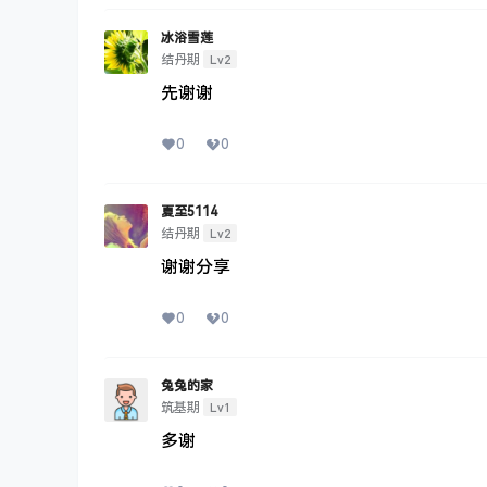
冰浴雪莲
Lv2
结丹期
先谢谢
0
0
夏至5114
Lv2
结丹期
谢谢分享
0
0
兔兔的家
Lv1
筑基期
多谢