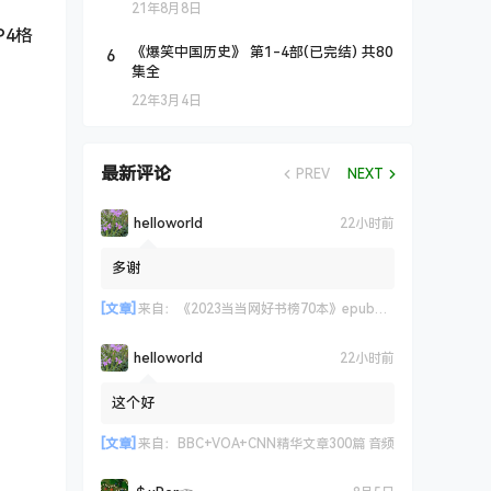
21年8月8日
P4格
6
《爆笑中国历史》 第1-4部(已完结) 共80
集全
22年3月4日
最新评论
PREV
NEXT
helloworld
22小时前
多谢
[文章]
来自：
《2023当当网好书榜70本》epub+azw3+mobi格式
helloworld
22小时前
这个好
[文章]
来自：
BBC+VOA+CNN精华文章300篇 音频