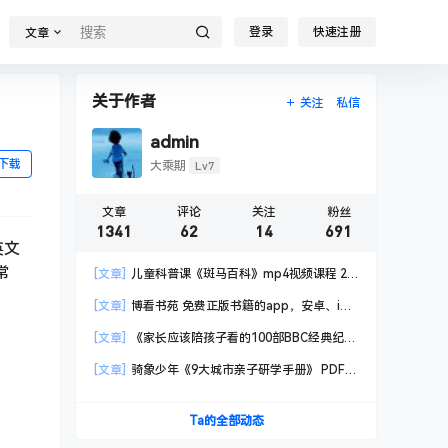
登录
快速注册
文章
关于作者
关注
私信
admin
下载
Lv7
大乘期
文章
评论
关注
粉丝
1341
62
14
691
英文
常
[文章]
儿童科普课《斑马百科》mp4视频课程 20
科高清视频 已更新
[文章]
博看书苑 免费正版书籍的app，安卓、iOS
均可用，无任何广告
[文章]
《家长应该陪孩子看的100部BBC经典纪录
片》共550GB
[文章]
骑象少年《9大城市亲子研学手册》 PDF格
式
Ta的全部动态