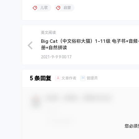
儿歌
启蒙
英文阅读
Big Cat（中文俗称大猫）1-11级 电子书+音频
册+自然拼读
2021-9-9 9:00:17
5 条回复
A
M
文章作者
管理员
欢迎您，新朋友，感谢参与互动！
您必须