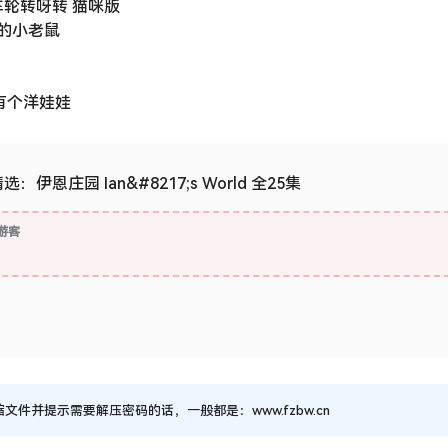
 巴士车轮转呀转 猫咪版
眼睛的小老鼠
宝莉有个洋娃娃
伊恩庄园 Ian&#8217;s World 全25集
游客
并提示需要解压密码的话，一般都是：www.fzbw.cn