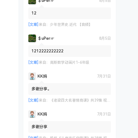
＄uΡer☞
8月5日
12
[文章]
来自：
少年世界史.近代 【音频】
＄uΡer☞
8月5日
1212222222222
[文章]
来自：
高斯数学动画片1-6年级
KK妈
7月31日
多谢分享。
[文章]
来自：
《老梁四大名著情商课》共39集 视频课程
KK妈
7月31日
多谢分享