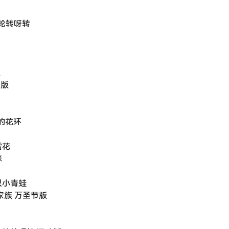
士车轮转呀转
虫
咪版
瑰做的花环
小雪花
咪
 五只小青蛙
手指家族 万圣节版