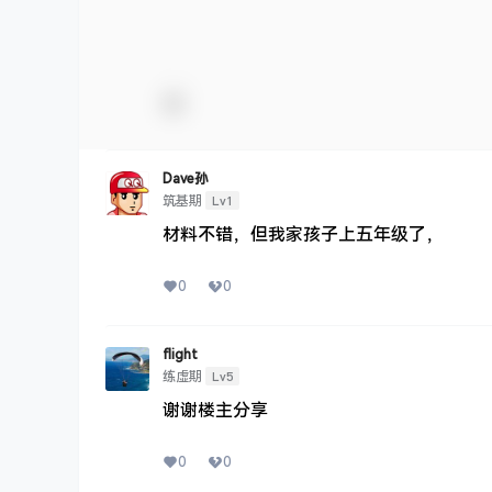
Dave孙
Lv1
筑基期
材料不错，但我家孩子上五年级了，
0
0
flight
Lv5
练虚期
谢谢楼主分享
0
0