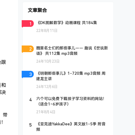
文章聚合
1
《DK图解数学》动画课程 共184集
22年8月11日
2
魏晋名士们的那些事儿—— 趣说《世说新
语》 共112集 mp3音频
24年10月23日
会跟
3
《明朝那些事儿》1-720集 mp3音频 周
建龙主讲
是和
24年12月6日
解决
4
六个可以免费下载孩子学习资料的网站！
（适合1~6岁孩子）
21年8月4日
，带
音！
5
《亚克迪YakkaDee》英文版1-5季 附音
频