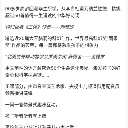
90多岁高龄回溯毕生所学，从李白杜甫到纳兰性德，精挑
超过50首值得一生诵读的中华好诗词
科幻巨著《三体》作者——刘慈欣
精选近20篇大开脑洞的科幻佳作，世界最高科幻奖“雨果
奖”作品的荟萃，每一篇都将激发孩子的想象力
“北美古脊椎动物学会罗美尔奖”获得者——苗德岁
用文学性的语言解密近50个生命进化奥秘，激发孩子的好
奇心和科学探索欲……
正课部分，由声音表演艺术家、央视少儿频道御用配音员
领衔播讲演绎
一问一答情景式趣味互动，
孩子听着听着就上瘾
平均每天10分钟让孩子从小主动爱上