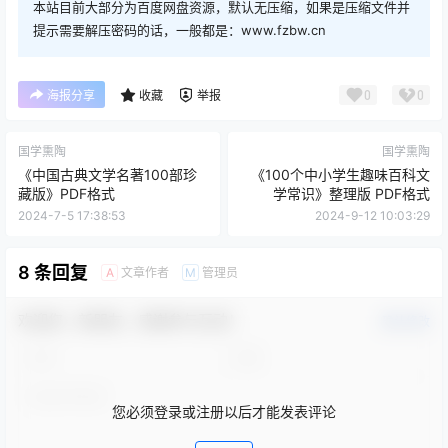
本站目前大部分为百度网盘资源，默认无压缩，如果是压缩文件并
提示需要解压密码的话，一般都是：www.fzbw.cn
0
0
海报分享
收藏
举报
国学熏陶
国学熏陶
《中国古典文学名著100部珍
《100个中小学生趣味百科文
藏版》PDF格式
学常识》整理版 PDF格式
2024-7-5 17:38:53
2024-9-12 10:03:29
8 条回复
文章作者
管理员
A
M
欢迎您，新朋友，感谢参与互动！
确认修改
您必须登录或注册以后才能发表评论