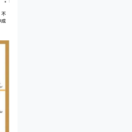
，不
神成