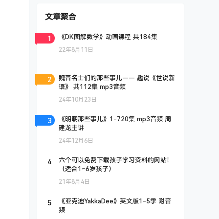
文章聚合
1
《DK图解数学》动画课程 共184集
22年8月11日
2
魏晋名士们的那些事儿—— 趣说《世说新
语》 共112集 mp3音频
24年10月23日
3
《明朝那些事儿》1-720集 mp3音频 周
建龙主讲
24年12月6日
4
六个可以免费下载孩子学习资料的网站！
（适合1~6岁孩子）
21年8月4日
5
《亚克迪YakkaDee》英文版1-5季 附音
频