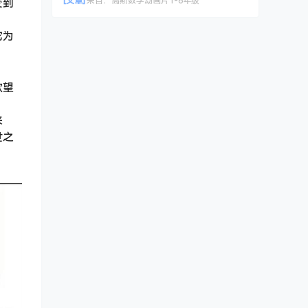
[文章]
来自：
高斯数学动画片1-6年级
受到
它为
欲望
来
世之