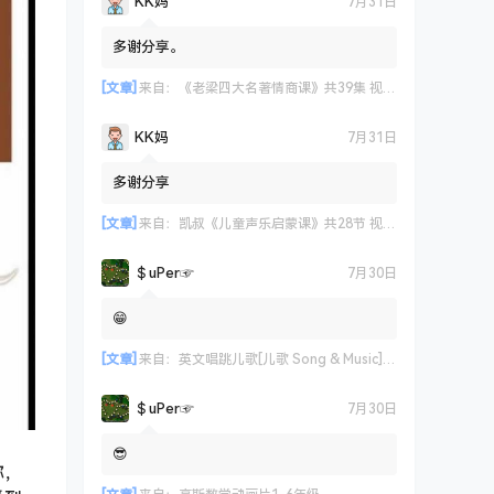
KK妈
7月31日
多谢分享。
[文章]
来自：
《老梁四大名著情商课》共39集 视频课程
KK妈
7月31日
多谢分享
[文章]
来自：
凯叔《儿童声乐启蒙课》共28节 视频课程
＄uΡer☞
7月30日
😁
[文章]
来自：
英文唱跳儿歌[儿歌 Song & Music] 艾米咕噜
＄uΡer☞
7月30日
😎
称，