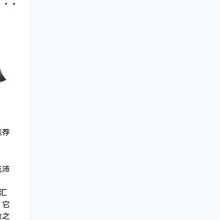
推荐
充沛
汇
。它
险之