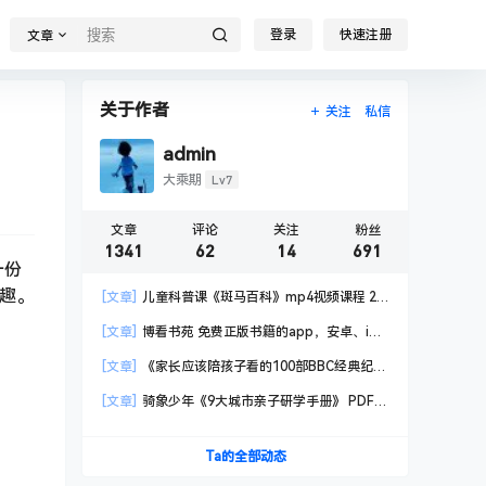
登录
快速注册
文章
关于作者
关注
私信
admin
Lv7
大乘期
文章
评论
关注
粉丝
1341
62
14
691
一份
趣。
[文章]
儿童科普课《斑马百科》mp4视频课程 20
科高清视频 已更新
[文章]
博看书苑 免费正版书籍的app，安卓、iOS
均可用，无任何广告
[文章]
《家长应该陪孩子看的100部BBC经典纪录
片》共550GB
[文章]
骑象少年《9大城市亲子研学手册》 PDF格
式
Ta的全部动态