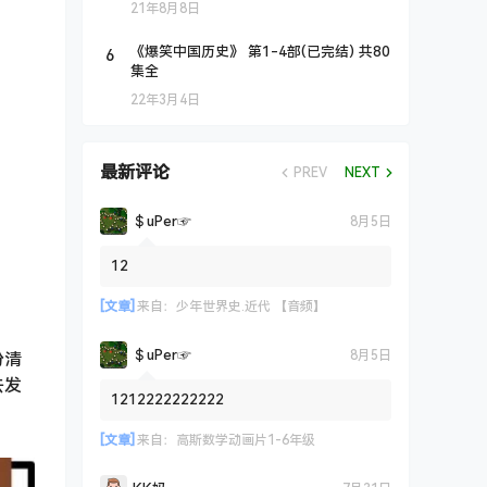
21年8月8日
6
《爆笑中国历史》 第1-4部(已完结) 共80
集全
22年3月4日
最新评论
PREV
NEXT
＄uΡer☞
8月5日
12
[文章]
来自：
少年世界史.近代 【音频】
＄uΡer☞
8月5日
份清
去发
1212222222222
[文章]
来自：
高斯数学动画片1-6年级