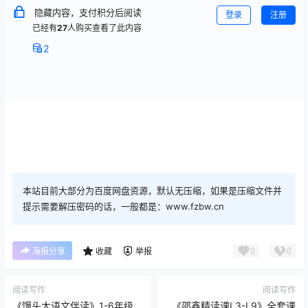
隐藏内容，支付积分后阅读
登录
注册
已经有
27
人购买查看了此内容
2
本站目前大部分为百度网盘资源，默认无压缩，如果是压缩文件并
提示需要解压密码的话，一般都是：www.fzbw.cn
0
0
海报分享
收藏
举报
阅读写作
阅读写作
《馒头大语文伴读》1-6年级
《邵鑫精读课L3-L9》全套课