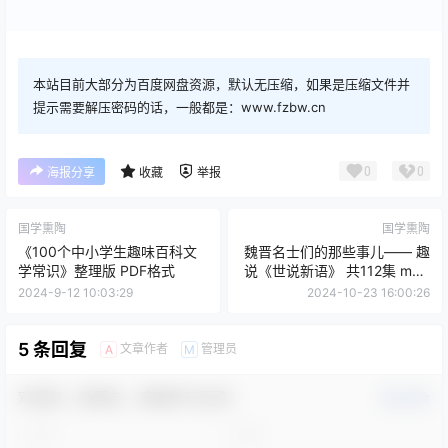
本站目前大部分为百度网盘资源，默认无压缩，如果是压缩文件并
提示需要解压密码的话，一般都是：www.fzbw.cn
0
0
海报分享
收藏
举报
国学熏陶
国学熏陶
《100个中小学生趣味百科文
魏晋名士们的那些事儿—— 趣
学常识》整理版 PDF格式
说《世说新语》 共112集 mp3
音频
2024-9-12 10:03:29
2024-10-23 16:00:26
5 条回复
文章作者
管理员
A
M
欢迎您，新朋友，感谢参与互动！
确认修改