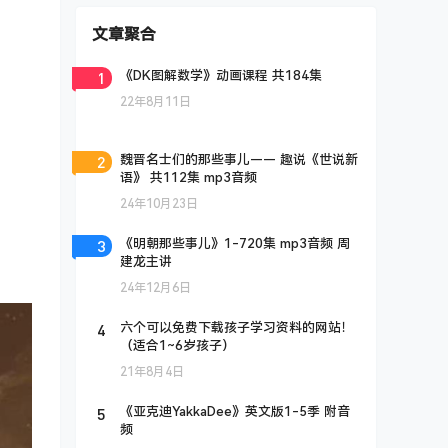
文章聚合
1
《DK图解数学》动画课程 共184集
22年8月11日
2
魏晋名士们的那些事儿—— 趣说《世说新
语》 共112集 mp3音频
24年10月23日
3
《明朝那些事儿》1-720集 mp3音频 周
建龙主讲
24年12月6日
4
六个可以免费下载孩子学习资料的网站！
（适合1~6岁孩子）
21年8月4日
5
《亚克迪YakkaDee》英文版1-5季 附音
频