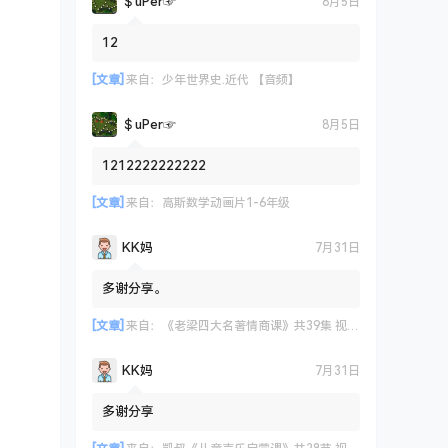
＄uΡer☞
8月5日
12
[文章]
来自：
少年世界史.近代 【音频】
＄uΡer☞
8月5日
1212222222222
[文章]
来自：
高斯数学动画片1-6年级
KK妈
7月31日
多谢分享。
[文章]
来自：
《老梁四大名著情商课》共39集 视频课程
KK妈
7月31日
多谢分享