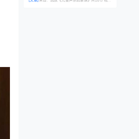
[文章]
来自：
凯叔《儿童声乐启蒙课》共28节 视频课程