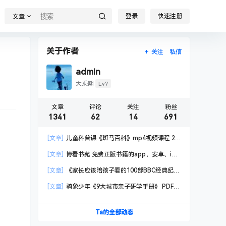
登录
快速注册
文章
关于作者
关注
私信
admin
Lv7
大乘期
文章
评论
关注
粉丝
1341
62
14
691
[文章]
儿童科普课《斑马百科》mp4视频课程 20
科高清视频 已更新
[文章]
博看书苑 免费正版书籍的app，安卓、iOS
均可用，无任何广告
[文章]
《家长应该陪孩子看的100部BBC经典纪录
片》共550GB
[文章]
骑象少年《9大城市亲子研学手册》 PDF格
式
Ta的全部动态