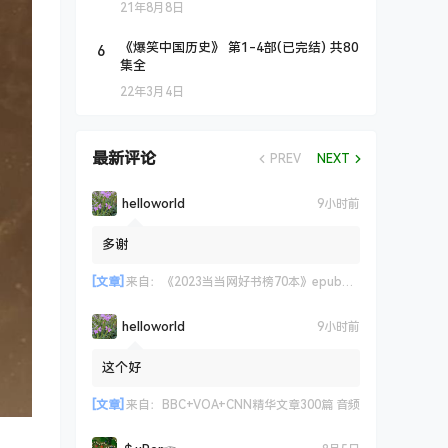
21年8月8日
6
《爆笑中国历史》 第1-4部(已完结) 共80
集全
22年3月4日
最新评论
PREV
NEXT
helloworld
9小时前
多谢
[文章]
来自：
《2023当当网好书榜70本》epub+azw3+mobi格式
helloworld
9小时前
这个好
[文章]
来自：
BBC+VOA+CNN精华文章300篇 音频