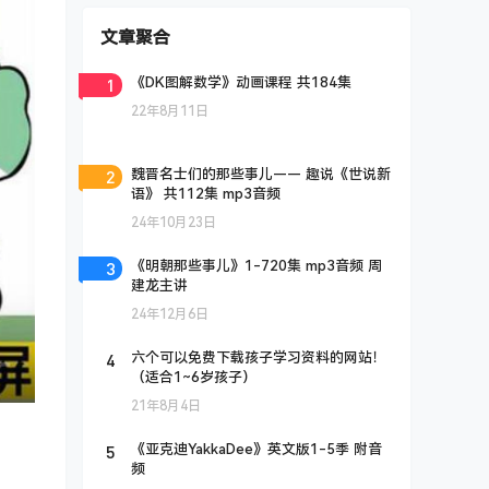
文章聚合
1
《DK图解数学》动画课程 共184集
22年8月11日
2
魏晋名士们的那些事儿—— 趣说《世说新
语》 共112集 mp3音频
24年10月23日
3
《明朝那些事儿》1-720集 mp3音频 周
建龙主讲
24年12月6日
4
六个可以免费下载孩子学习资料的网站！
（适合1~6岁孩子）
21年8月4日
5
《亚克迪YakkaDee》英文版1-5季 附音
频