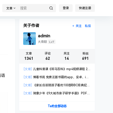
登录
快速注册
文章
关于作者
关注
私信
admin
Lv7
大乘期
文章
评论
关注
粉丝
1341
62
14
691
[文章]
儿童科普课《斑马百科》mp4视频课程 20
科高清视频 已更新
语语
[文章]
博看书苑 免费正版书籍的app，安卓、iOS
均可用，无任何广告
[文章]
《家长应该陪孩子看的100部BBC经典纪录
片》共550GB
[文章]
骑象少年《9大城市亲子研学手册》 PDF格
式
Ta的全部动态