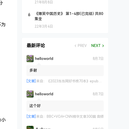
分
21年8月8日
6
《爆笑中国历史》 第1-4部(已完结) 共80
集全
不为
22年3月4日
最新评论
PREV
NEXT
helloworld
8月7日
多谢
[文章]
来自：
《2023当当网好书榜70本》epub+azw3+mobi格式
helloworld
8月7日
这个好
[文章]
来自：
BBC+VOA+CNN精华文章300篇 音频
为小