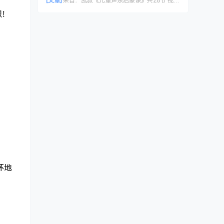
[文章]
来自：
凯叔《儿童声乐启蒙课》共28节 视频课程
识！
！
坏地