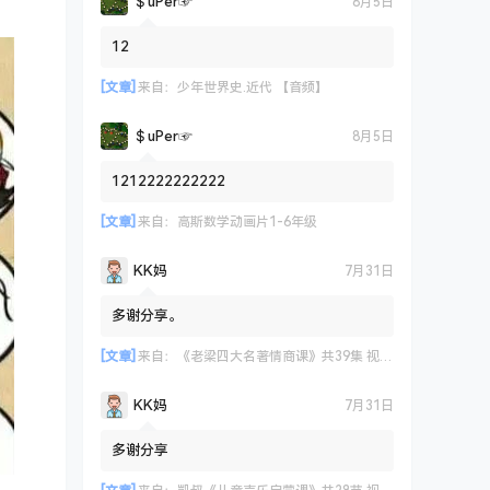
＄uΡer☞
8月5日
12
[文章]
来自：
少年世界史.近代 【音频】
＄uΡer☞
8月5日
1212222222222
[文章]
来自：
高斯数学动画片1-6年级
KK妈
7月31日
多谢分享。
[文章]
来自：
《老梁四大名著情商课》共39集 视频课程
KK妈
7月31日
多谢分享