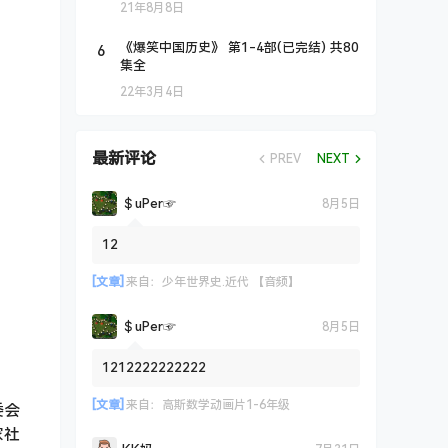
21年8月8日
6
《爆笑中国历史》 第1-4部(已完结) 共80
集全
22年3月4日
最新评论
PREV
NEXT
＄uΡer☞
8月5日
12
[文章]
来自：
少年世界史.近代 【音频】
＄uΡer☞
8月5日
1212222222222
[文章]
来自：
高斯数学动画片1-6年级
委会
家社