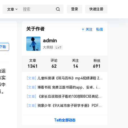
登录
快速注册
文章
关于作者
关注
私信
admin
下载
Lv7
大乘期
文章
评论
关注
粉丝
1341
62
14
691
地运
与实
[文章]
儿童科普课《斑马百科》mp4视频课程 20
书中
科高清视频 已更新
[文章]
博看书苑 免费正版书籍的app，安卓、iOS
局。
均可用，无任何广告
[文章]
《家长应该陪孩子看的100部BBC经典纪录
片》共550GB
[文章]
骑象少年《9大城市亲子研学手册》 PDF格
式
Ta的全部动态