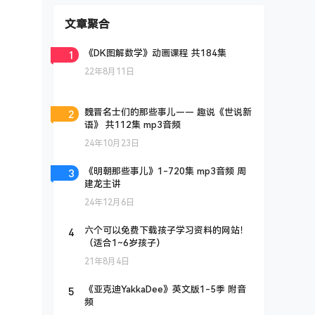
文章聚合
1
《DK图解数学》动画课程 共184集
22年8月11日
2
魏晋名士们的那些事儿—— 趣说《世说新
语》 共112集 mp3音频
24年10月23日
3
《明朝那些事儿》1-720集 mp3音频 周
建龙主讲
24年12月6日
4
六个可以免费下载孩子学习资料的网站！
（适合1~6岁孩子）
21年8月4日
5
《亚克迪YakkaDee》英文版1-5季 附音
频