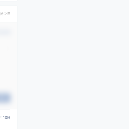
是少年
认修改
提交
3月10日