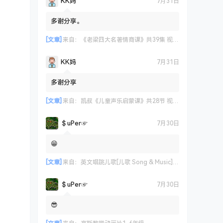
KK妈
7月31日
多谢分享。
[文章]
来自：
《老梁四大名著情商课》共39集 视频课程
KK妈
7月31日
多谢分享
[文章]
来自：
凯叔《儿童声乐启蒙课》共28节 视频课程
＄uΡer☞
7月30日
😁
[文章]
来自：
英文唱跳儿歌[儿歌 Song & Music] 艾米咕噜
＄uΡer☞
7月30日
😎