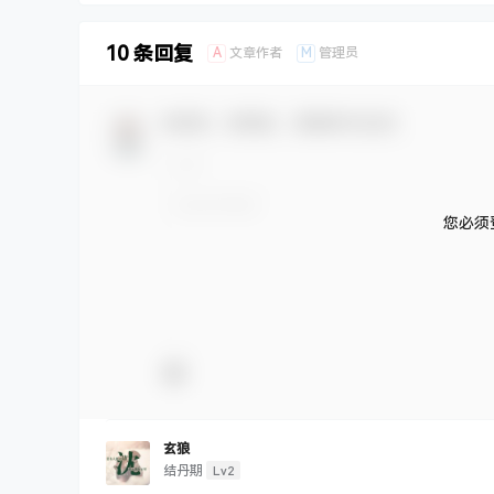
10 条回复
A
M
文章作者
管理员
欢迎您，新朋友，感谢参与互动！
您必须
玄狼
Lv2
结丹期