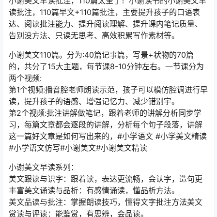
小谢美文早读批注，110篇太全了！小谢读书的小谢美文早
读批注，110篇早文+110篇批注，主要提升孩子的口语表
达、阅读批注能力、提升阅读理解、提升课内笔记质量、
告别没方法、只读无思考、高效积累写作素材等。
小谢美文110篇。分为:40篇记事篇，写景+状物的70篇
的，共分了15大主题，每节课8-10分钟左右。一节课分为
两个视频:
第1个视频:播音腔老师朗读示范，孩子可以模仿腔调进行早
读，提升孩子的语感、增强记忆力、减少错别宇。
第2个视频:批注讲解做笔记，跟着老师的讲解分析同步学
习，每篇文章都会逐段的讲解，分析每个句子段落，讲解
这一篇好文章是如何写出来的，#小学语文 #小学美文精读
#小学语文仿写#小谢美文#小谢美文精读
小谢美文早读系列：
美文跟读与识字：跟着读，表达更流畅，会认字，造句更
丰富美文诵读与品析：有感情诵读，懂品析方法。
美文品读与批注：掌握朗读技巧，懂得文字批注方法美文
赏读与评读：能鉴赏，有思辨，会品读。