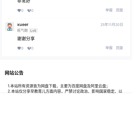
非常好
举报
回复
0
0
xueer
25年11月20日
练气期
Lv0
谢谢分享
举报
回复
0
0
网站公告
1.本站所有资源皆为网盘下载，主要为百度网盘及阿里云盘；
2.本站仅分享早教育儿方面内容，严禁讨论政治、影响国家稳定、以
及不和谐的话题；
3.本站支持用户通过投稿、签到、评论等行为获取积分，并通过积分
首页
专题
签到
搜索
菜单
我的
免费获得自己所需要的资源；
4.本站所有资源均来自网络，若有侵权请联系邮箱：
admin@fzbw.cn；
5.本站资源解压密码：www.fzbw.cn。