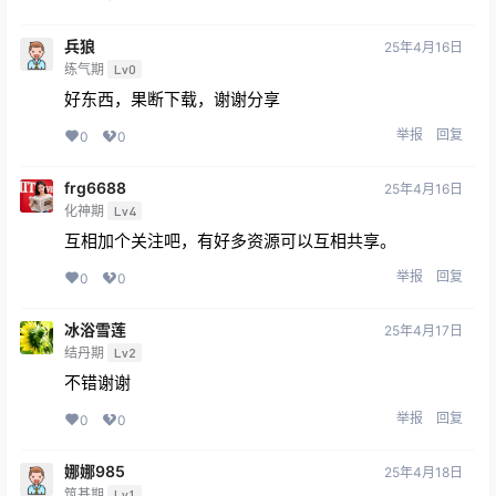
兵狼
25年4月16日
练气期
Lv0
好东西，果断下载，谢谢分享
举报
回复
0
0
frg6688
25年4月16日
化神期
Lv4
互相加个关注吧，有好多资源可以互相共享。
举报
回复
0
0
冰浴雪莲
25年4月17日
结丹期
Lv2
不错谢谢
举报
回复
0
0
娜娜985
25年4月18日
筑基期
Lv1