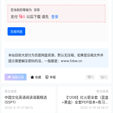
您当前的等级为
游客
支付
5
以后下载
请先
登录
百度网盘
本站目前大部分为百度网盘资源，默认无压缩，如果是压缩文件并
提示需要解压密码的话，一般都是：www.fzbw.cn
0
0
海报分享
收藏
举报
英文阅读
英文阅读
中国文化英语阅读语篇精选
【12GB】红火箭全套（蓝盒
(SSP1)
+黄盒）全套PDF绘本+练习册
+音频+视频红火箭分级读物-
2025-3-31 21:58:15
2025-4-16 18:38:17
蓝黄盒资源