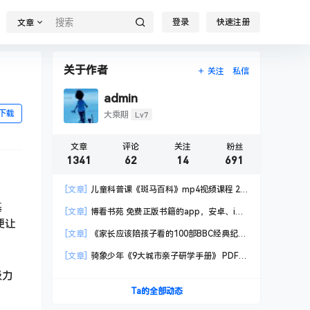
登录
快速注册
文章
关于作者
关注
私信
admin
下载
Lv7
大乘期
文章
评论
关注
粉丝
1341
62
14
691
[文章]
儿童科普课《斑马百科》mp4视频课程 20
科高清视频 已更新
基
[文章]
博看书苑 免费正版书籍的app，安卓、iOS
便让
均可用，无任何广告
[文章]
《家长应该陪孩子看的100部BBC经典纪录
片》共550GB
[文章]
骑象少年《9大城市亲子研学手册》 PDF格
式
极力
Ta的全部动态