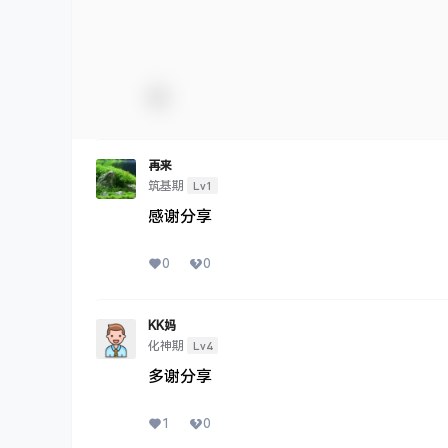
再来
Lv1
筑基期
感谢分享
0
0
KK妈
Lv4
化神期
多谢分享
1
0