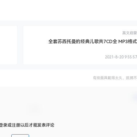
英文启蒙
全套苏西托曼的经典儿歌共7CD全 MP3格式
2021-8-20 9:55:57
有些面具戴得太久，就摘不
确
登录或注册以后才能发表评论