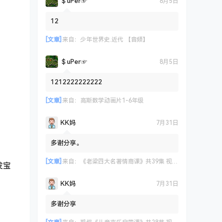
＄uΡer☞
8月5日
12
[文章]
来自：
少年世界史.近代 【音频】
＄uΡer☞
8月5日
1212222222222
[文章]
来自：
高斯数学动画片1-6年级
KK妈
7月31日
多谢分享。
[文章]
来自：
《老梁四大名著情商课》共39集 视频课程
发宝
KK妈
7月31日
多谢分享