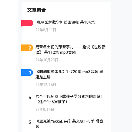
文章聚合
1
《DK图解数学》动画课程 共184集
22年8月11日
2
魏晋名士们的那些事儿—— 趣说《世说新
语》 共112集 mp3音频
24年10月23日
3
《明朝那些事儿》1-720集 mp3音频 周
建龙主讲
24年12月6日
4
六个可以免费下载孩子学习资料的网站！
（适合1~6岁孩子）
21年8月4日
5
《亚克迪YakkaDee》英文版1-5季 附音
频