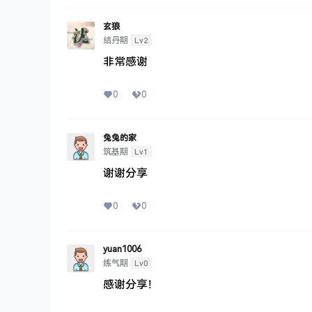
玄狼
Lv2
结丹期
非常感谢
0
0
兔兔的家
Lv1
筑基期
谢谢分享
0
0
yuan1006
Lv0
练气期
感谢分享！