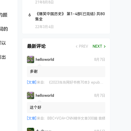
21年8月8日
6
《爆笑中国历史》 第1-4部(已完结) 共80
的颜
集全
22年3月4日
词的
可以
最新评论
PREV
NEXT
别出
helloworld
8月7日
多谢
[文章]
来自：
《2023当当网好书榜70本》epub+azw3+mobi格式
helloworld
8月7日
这个好
[文章]
来自：
BBC+VOA+CNN精华文章300篇 音频