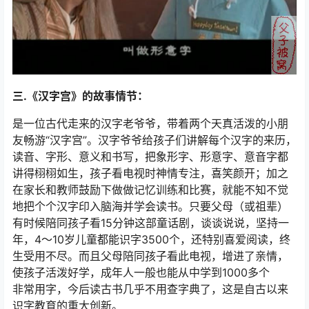
三.《汉字宫》的故事情节：
是一位古代走来的汉字老爷爷，带着两个天真活泼的小朋
友畅游“汉字宫”。汉字爷爷给孩子们讲解每个汉字的来历，
读音、字形、意义和书写，把象形字、形意字、意音字都
讲得栩栩如生，孩子看电视时神情专注，喜笑颜开；加之
在家长和教师鼓励下做做记忆训练和比赛，就能不知不觉
地把个个汉字印入脑海并学会读书。只要父母（或祖辈）
有时候陪同孩子看15分钟这部童话剧，谈谈说说，坚持一
年，4～10岁儿童都能识字3500个，还特别喜爱阅读，终
生受用不尽。而且父母陪同孩子看此电视，增进了亲情，
使孩子活泼好学，成年人一般也能从中学到1000多个
非常用字，今后读古书几乎不用查字典了，这是自古以来
识字教育的重大创新。