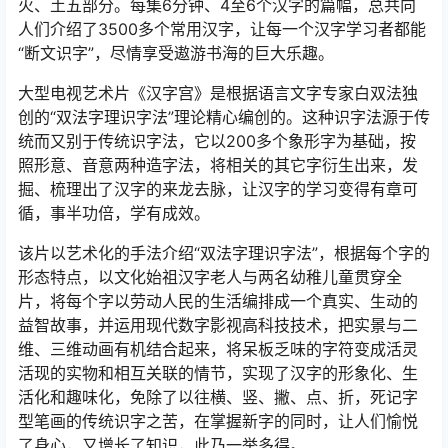
火、土五部分。每集6分钟、4至6个汉字的篇幅，总共向
人们介绍了3500多个常用汉字，让每一个汉字学习者都能
“断文识字”，尽情享受遨游书海的巨大乐趣。
大型电视艺术片《汉字宫》是根据语言文字专家白双法独
创的“双法字理识字法”理论精心编创的。这种识字法源于传
统而又别于传统识字法，它以200多个象形字为基础，按
照形意、音意两种造字法，将相关的其它字衍生出来，发
掘、梳理出了汉字的来龙去脉，让汉字的学习变得有章可
循，事半功倍，学有成效。
该片以艺术化的手法介绍“双法字理识字法”，根据每个字的
形态特点，以文化始祖汉字老人与两名幼稚儿童贯穿全
片，将每个字以劳动人民的生活编排成一个真实、生动的
益智故事，并运用现代数字影视高科技技术，把实景与二
维、三维动画有机结合起来，将呆板乏味的字符变成活灵
活现的实物和相互关联的情节，实现了汉字的形象化、生
活化和趣味化，免除了以往横、竖、撇、点、折，死记字
型笔画的传统识字之苦，在掌握新字的同时，让人们愉悦
了身心，又增长了知识，此乃一举多得。