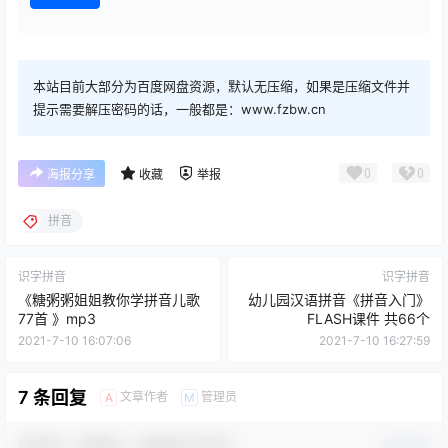
本站目前大部分为百度网盘资源，默认无压缩，如果是压缩文件并
提示需要解压密码的话，一般都是：www.fzbw.cn
0
0
海报分享
收藏
举报
拼音
识字拼音
识字拼音
《糖粥粥姐姐教你学拼音儿歌
幼儿园汉语拼音《拼音入门》
77首 》mp3
FLASH课件 共66个
2021-7-10 16:07:06
2021-7-10 16:27:59
7 条回复
文章作者
管理员
A
M
欢迎您，新朋友，感谢参与互动！
确认修改