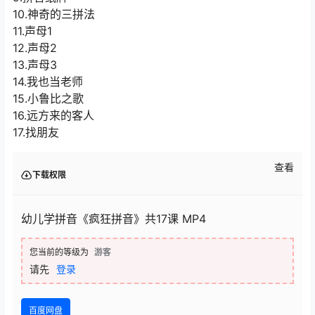
10.神奇的三拼法
11.声母1
12.声母2
13.声母3
14.我也当老师
15.小鲁比之歌
16.远方来的客人
17.找朋友
查看
下载权限
幼儿学拼音《疯狂拼音》共17课 MP4
您当前的等级为
游客
请先
登录
百度网盘