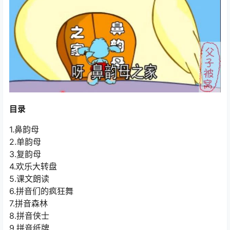
目录
1.鼻韵母
2.单韵母
3.复韵母
4.欢乐大转盘
5.课文朗读
6.拼音们的疯狂舞
7.拼音森林
8.拼音侠士
9.拼音纸牌