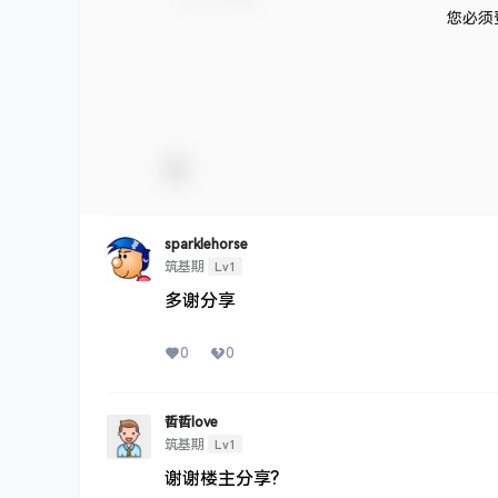
您必须
sparklehorse
Lv1
筑基期
多谢分享
0
0
哲哲love
Lv1
筑基期
谢谢楼主分享?