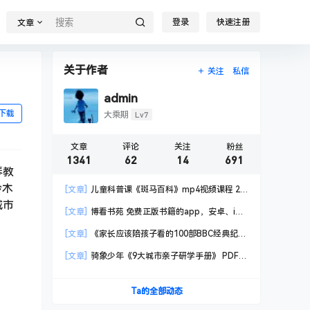
登录
快速注册
文章
关于作者
关注
私信
admin
下载
Lv7
大乘期
文章
评论
关注
粉丝
1341
62
14
691
琴教
铃木
[文章]
儿童科普课《斑马百科》mp4视频课程 20
城市
科高清视频 已更新
[文章]
博看书苑 免费正版书籍的app，安卓、iOS
均可用，无任何广告
[文章]
《家长应该陪孩子看的100部BBC经典纪录
片》共550GB
[文章]
骑象少年《9大城市亲子研学手册》 PDF格
式
Ta的全部动态