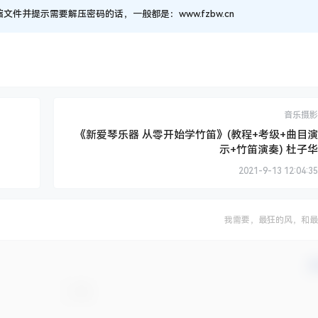
并提示需要解压密码的话，一般都是：www.fzbw.cn
音乐摄影
《新爱琴乐器 从零开始学竹笛》(教程+考级+曲目演
示+竹笛演奏) 杜子华
2021-9-13 12:04:35
我需要，最狂的风，和最
确