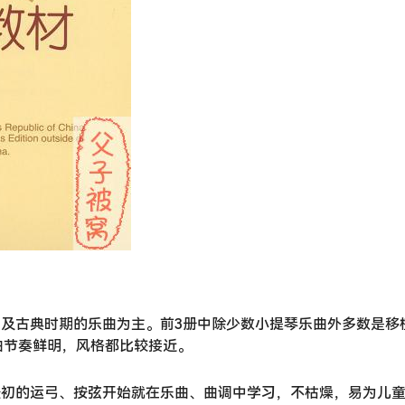
克及古典时期的乐曲为主。前3册中除少数小提琴乐曲外多数是移
曲节奏鲜明，风格都比较接近。
最初的运弓、按弦开始就在乐曲、曲调中学习，不枯燥，易为儿