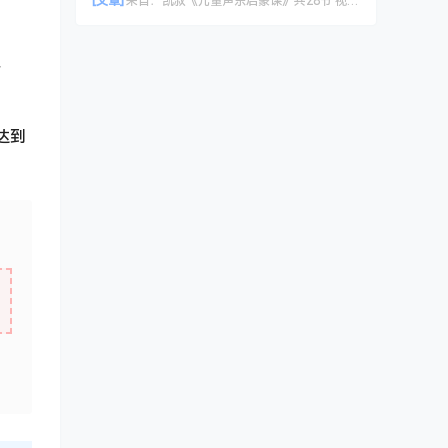
[文章]
来自：
凯叔《儿童声乐启蒙课》共28节 视频课程
位
达到