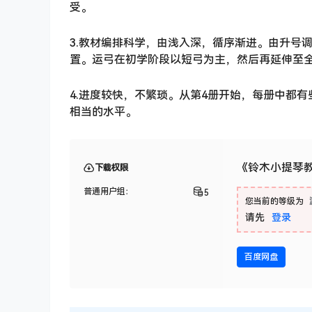
受。
3.教材编排科学，由浅入深，循序渐进。由升号
置。运弓在初学阶段以短弓为主，然后再延伸至
4.进度较快，不繁琐。从第4册开始，每册中都
相当的水平。
《铃木小提琴教材
下载权限
普通用户组：
5
您当前的等级为
请先
登录
百度网盘