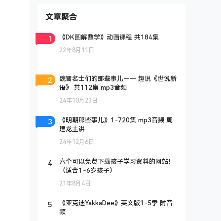
文章聚合
1
《DK图解数学》动画课程 共184集
22年8月11日
2
魏晋名士们的那些事儿—— 趣说《世说新
语》 共112集 mp3音频
24年10月23日
3
《明朝那些事儿》1-720集 mp3音频 周
建龙主讲
24年12月6日
4
六个可以免费下载孩子学习资料的网站！
（适合1~6岁孩子）
21年8月4日
5
《亚克迪YakkaDee》英文版1-5季 附音
频