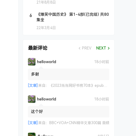
21年8月8日
6
《爆笑中国历史》 第1-4部(已完结) 共80
集全
22年3月4日
最新评论
PREV
NEXT
helloworld
18小时前
多谢
[文章]
来自：
《2023当当网好书榜70本》epub+azw3+mobi格式
helloworld
18小时前
这个好
[文章]
来自：
BBC+VOA+CNN精华文章300篇 音频