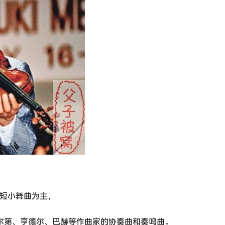
等短小舞曲为主，
瓦尔第、亨德尔、巴赫等作曲家的协奏曲和奏鸣曲。