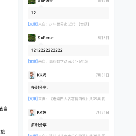
＄uΡer☞
8月5日
12
[文章]
来自：
少年世界史.近代 【音频】
＄uΡer☞
8月5日
1212222222222
[文章]
来自：
高斯数学动画片1-6年级
KK妈
7月31日
多谢分享。
[文章]
来自：
《老梁四大名著情商课》共39集 视频课程
植自
KK妈
7月31日
多谢分享
童接