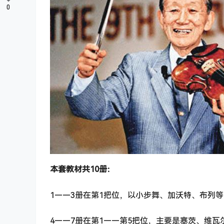
0
本套教材共10册：
1——3册在第1把位，以小步舞、加沃特、布列
4——7册在第1——第5把位，主要是塞茨、维