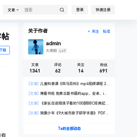
登录
快速注册
文章
关于作者
关注
私信
字帖
admin
下载
Lv7
大乘期
文章
评论
关注
粉丝
1341
62
14
691
[文章]
儿童科普课《斑马百科》mp4视频课程 20
科高清视频 已更新
[文章]
博看书苑 免费正版书籍的app，安卓、iOS
均可用，无任何广告
[文章]
《家长应该陪孩子看的100部BBC经典纪录
片》共550GB
[文章]
骑象少年《9大城市亲子研学手册》 PDF格
式
Ta的全部动态
难有