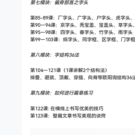
第七模块：偏旁部首之字头
第85-89课：厂字头、广字头、户字头、虎字头
第90—94课：京字头、秃宝盖、宝盖头、草字头
第95—98课：四字头、春字头、竹字头、雨字头
第99—103课：病字头、同字框、区字框、门字
第八模块：字结构36法
第104—121课（1课讲解2个结构法）
排叠、避就、顶戴、穿插、向背等欧阳询结构36
第九模块：如何进行篇章练习
第122课: 在横线上书写优美的技巧
第123课：整篇文章书写美观的诀窍