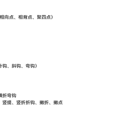
、相向点、相背点、聚四点）
卧钩、斜钩、弯钩）
横折弯钩
撇、竖提、竖折折钩、撇折、撇点