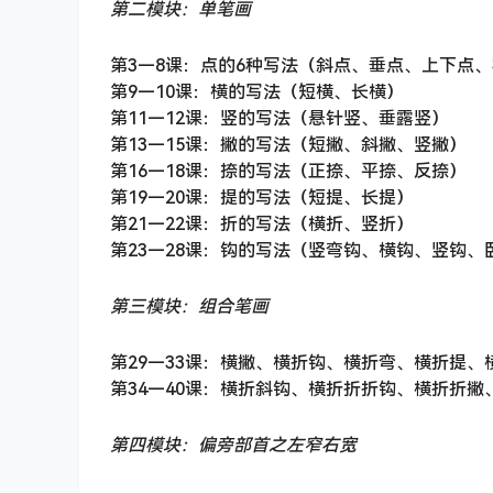
第二模块：单笔画
第3—8课：点的6种写法（斜点、垂点、上下点
第9—10课：横的写法（短横、长横）
第11—12课：竖的写法（悬针竖、垂露竖）
第13—15课：撇的写法（短撇、斜撇、竖撇）
第16—18课：捺的写法（正捺、平捺、反捺）
第19—20课：提的写法（短提、长提）
第21—22课：折的写法（横折、竖折）
第23—28课：钩的写法（竖弯钩、横钩、竖钩、
第三模块：组合笔画
第29—33课：横撇、横折钩、横折弯、横折提、
第34—40课：横折斜钩、横折折折钩、横折折
第四模块：偏旁部首之左窄右宽