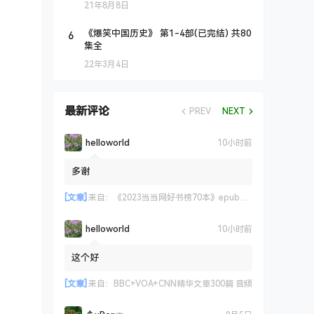
21年8月8日
6
《爆笑中国历史》 第1-4部(已完结) 共80
集全
22年3月4日
最新评论
PREV
NEXT
helloworld
10小时前
多谢
[文章]
来自：
《2023当当网好书榜70本》epub+azw3+mobi格式
helloworld
10小时前
这个好
[文章]
来自：
BBC+VOA+CNN精华文章300篇 音频