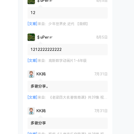
＄uΡer☞
8月5日
12
[文章]
来自：
少年世界史.近代 【音频】
＄uΡer☞
8月5日
1212222222222
[文章]
来自：
高斯数学动画片1-6年级
KK妈
7月31日
多谢分享。
[文章]
来自：
《老梁四大名著情商课》共39集 视频课程
KK妈
7月31日
多谢分享