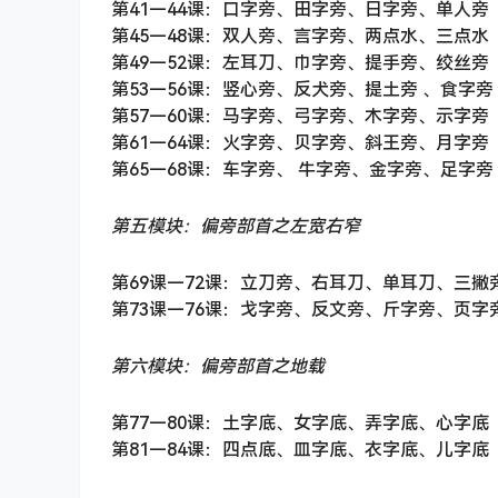
第41—44课：口字旁、田字旁、日字旁、单人旁
第45—48课：双人旁、言字旁、两点水、三点水
第49—52课：左耳刀、巾字旁、提手旁、绞丝旁
第53—56课：竖心旁、反犬旁、提土旁 、食字旁
第57—60课：马字旁、弓字旁、木字旁、示字旁
第61—64课：火字旁、贝字旁、斜王旁、月字旁
第65—68课：车字旁、 牛字旁、金字旁、足字旁
第五模块：偏旁部首之左宽右窄
第69课—72课：立刀旁、右耳刀、单耳刀、三撇
第73课—76课：戈字旁、反文旁、斤字旁、页字
第六模块：偏旁部首之地载
第77—80课：土字底、女字底、弄字底、心字底
第81—84课：四点底、皿字底、衣字底、儿字底