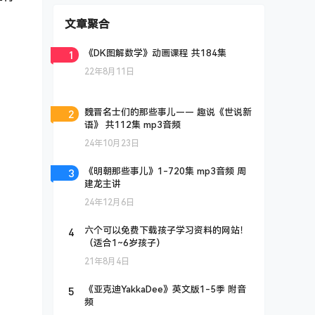
文章聚合
1
《DK图解数学》动画课程 共184集
22年8月11日
2
魏晋名士们的那些事儿—— 趣说《世说新
语》 共112集 mp3音频
24年10月23日
3
《明朝那些事儿》1-720集 mp3音频 周
建龙主讲
24年12月6日
4
六个可以免费下载孩子学习资料的网站！
（适合1~6岁孩子）
21年8月4日
5
《亚克迪YakkaDee》英文版1-5季 附音
频