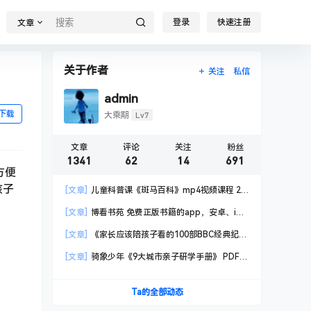
登录
快速注册
文章
关于作者
关注
私信
admin
下载
Lv7
大乘期
文章
评论
关注
粉丝
1341
62
14
691
方便
孩子
[文章]
儿童科普课《斑马百科》mp4视频课程 20
科高清视频 已更新
[文章]
博看书苑 免费正版书籍的app，安卓、iOS
均可用，无任何广告
[文章]
《家长应该陪孩子看的100部BBC经典纪录
片》共550GB
[文章]
骑象少年《9大城市亲子研学手册》 PDF格
式
Ta的全部动态