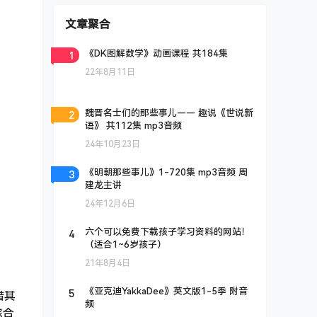
文章聚合
1
《DK图解数学》动画课程 共184集
22年8月11日
2
魏晋名士们的那些事儿—— 趣说《世说新
语》 共112集 mp3音频
24年10月23日
3
《明朝那些事儿》1-720集 mp3音频 周
建龙主讲
24年12月6日
4
六个可以免费下载孩子学习资料的网站！
（适合1~6岁孩子）
21年8月4日
5
《亚克迪YakkaDee》英文版1-5季 附音
借其
频
综合