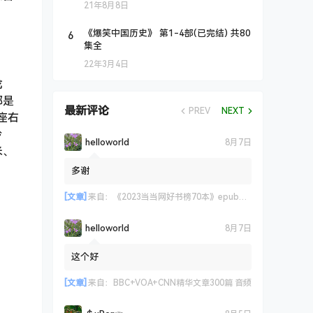
21年8月8日
6
《爆笑中国历史》 第1-4部(已完结) 共80
集全
22年3月4日
龙
都是
最新评论
PREV
NEXT
座右
玲
helloworld
8月7日
米、
多谢
[文章]
来自：
《2023当当网好书榜70本》epub+azw3+mobi格式
helloworld
8月7日
这个好
[文章]
来自：
BBC+VOA+CNN精华文章300篇 音频