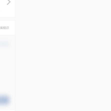
莫相识
认修改
提交