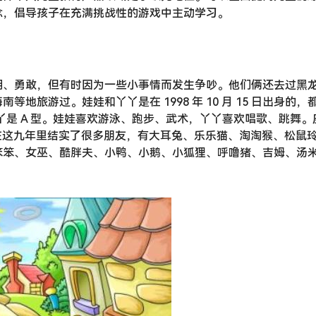
念，倡导孩子在充满挑战性的游戏中主动学习。
明、勇敢，但有时因为一些小事情而发生争吵。他们俩还去过黑
旅游过。娃娃和丫丫是在 1998 年 10 月 15 日出身的，
丫是 A 型。娃娃喜欢游泳、跑步、武术，丫丫喜欢唱歌、跳舞。
在这九年里结实了很多朋友，有大耳兔、乐乐猫、淘淘猴、松鼠
笨笨、女巫、酷胖夫、小鸭、小鹅、小狐狸、呼噜猪、吉姆、汤