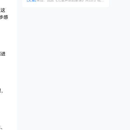
[文章]
来自：
凯叔《儿童声乐启蒙课》共28节 视频课程
在这
步感
起进
里，
戏、