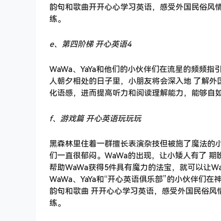
韵句和歌曲开开心心学习英语，感受外国民俗风
练。
e、第四阶梯 开心英语4
WaWa、YaYa和他们的小伙伴们在流星的频频
人朝夕相处的日子里，小朋友将会深入地 了解外
化语感，进而提高听力和阅读理解能力，能够自
f、游戏篇 开心英语玩玩玩
黑森林里住着一群擅长表演杂技但被施了魔法的
们一直很郁闷。WaWa的出现，让小矮人有了 
帮助WaWa获得5件具有魔力的法宝，就可以让W
WaWa、YaYa和“开心英语俱乐部”的小伙伴
韵句和歌曲 开开心心学习英语，感受外国民俗风
练。