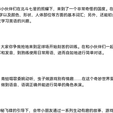
乐部”的小伙伴们在北斗七星的照耀下，来到了一个非常奇怪的国度。
文数字以及颜色、形状、人体部位等方面的基本词汇；另外，还能初
友学习英语的兴趣。
队，大家你争我抢地来到足球场开始刻苦的训练。在和小伙伴们一
写和发音，到熟练使用日常用语，进而自如地进行简单对话。
、青蛙唱歌委婉动听，虫子做游戏别有情趣……在这个奇妙世界
，做到语音、语调正确并能进行简单的角色表演。
们在神秘飞碟的引导下，会带小朋友通过一系列生动有趣的故事、游