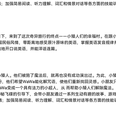
情；加强简易阅读、听力理解、词汇和情景对话等各方面的技能
指引下，来到了这次奇异旅行的终点——小矮人们的幸福村。在跟
国民俗风情，零距离地感受原汁原味的英语，掌握英语发音规律
如地开口说英语，并能洋话连篇。
小矮人。他们被施了魔法后，就再也没有成功演出过。为此，小
期盼，他们希望WaWa能化解咒语，使他们重新找回灵感。小朋友
aWa变成一个具有法力的小超人，从 而帮助小矮人们解除魔法。
们在神秘飞碟的引导下，会带小朋友通过一系列生动有趣的故事、游
情；加强简易阅读、听力理解、词汇和情景对话等各方面的技能