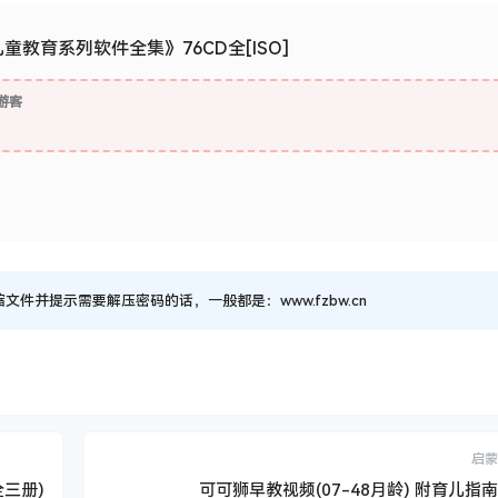
a儿童教育系列软件全集》76CD全[ISO]
游客
并提示需要解压密码的话，一般都是：www.fzbw.cn
启蒙
三册)
可可狮早教视频(07-48月龄) 附育儿指南