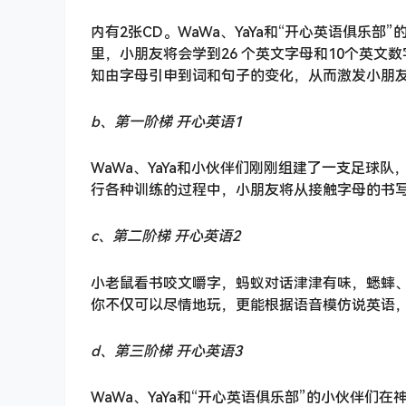
内有2张CD。WaWa、YaYa和“开心英语俱
里，小朋友将会学到26 个英文字母和10个英
知由字母引申到词和句子的变化，从而激发小朋
b、第一阶梯 开心英语1
WaWa、YaYa和小伙伴们刚刚组建了一支足球
行各种训练的过程中，小朋友将从接触字母的书
c、第二阶梯 开心英语2
小老鼠看书咬文嚼字，蚂蚁对话津津有味，蟋蟀
你不仅可以尽情地玩，更能根据语音模仿说英语
d、第三阶梯 开心英语3
WaWa、YaYa和“开心英语俱乐部”的小伙伴