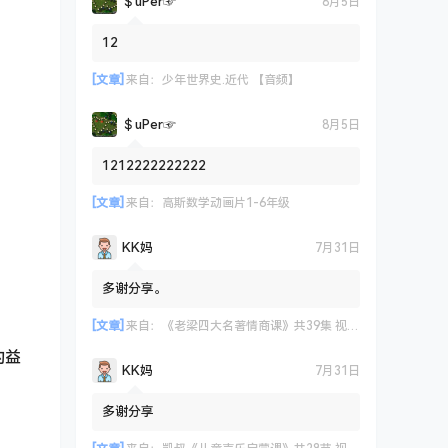
＄uΡer☞
8月5日
12
[文章]
来自：
少年世界史.近代 【音频】
＄uΡer☞
8月5日
1212222222222
[文章]
来自：
高斯数学动画片1-6年级
KK妈
7月31日
多谢分享。
[文章]
来自：
《老梁四大名著情商课》共39集 视频课程
的益
KK妈
7月31日
多谢分享