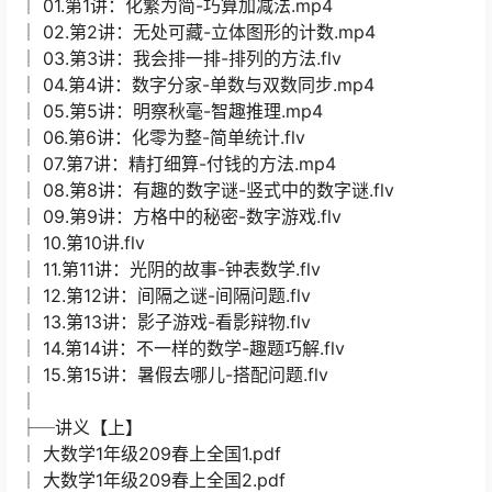
│ 01.第1讲：化繁为简-巧算加减法.mp4
│ 02.第2讲：无处可藏-立体图形的计数.mp4
│ 03.第3讲：我会排一排-排列的方法.flv
│ 04.第4讲：数字分家-单数与双数同步.mp4
│ 05.第5讲：明察秋毫-智趣推理.mp4
│ 06.第6讲：化零为整-简单统计.flv
│ 07.第7讲：精打细算-付钱的方法.mp4
│ 08.第8讲：有趣的数字谜-竖式中的数字谜.flv
│ 09.第9讲：方格中的秘密-数字游戏.flv
│ 10.第10讲.flv
│ 11.第11讲：光阴的故事-钟表数学.flv
│ 12.第12讲：间隔之谜-间隔问题.flv
│ 13.第13讲：影子游戏-看影辩物.flv
│ 14.第14讲：不一样的数学-趣题巧解.flv
│ 15.第15讲：暑假去哪儿-搭配问题.flv
│
├─讲义【上】
│ 大数学1年级209春上全国1.pdf
│ 大数学1年级209春上全国2.pdf