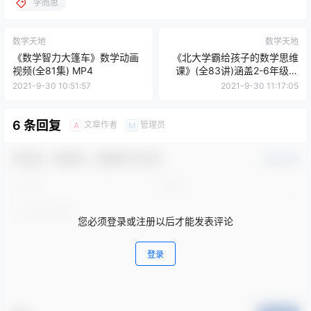
学而思
数学天地
数学天地
《数学智力大篷车》数学动画
《北大学霸给孩子的数学思维
视频(全81集) MP4
课》(全83讲)涵盖2-6年级数
学重难点题型
2021-9-30 10:51:57
2021-9-30 11:17:05
6 条回复
文章作者
管理员
A
M
欢迎您，新朋友，感谢参与互动！
确认修改
您必须登录或注册以后才能发表评论
登录