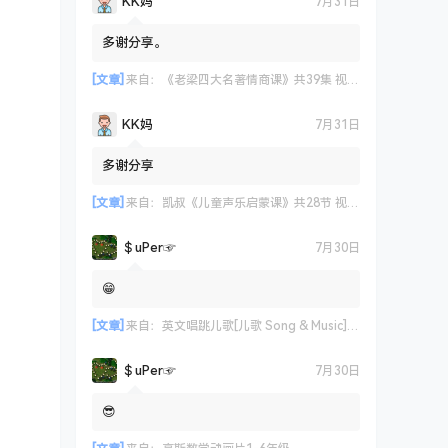
KK妈
7月31日
多谢分享。
[文章]
来自：
《老梁四大名著情商课》共39集 视频课程
KK妈
7月31日
多谢分享
[文章]
来自：
凯叔《儿童声乐启蒙课》共28节 视频课程
＄uΡer☞
7月30日
😁
[文章]
来自：
英文唱跳儿歌[儿歌 Song & Music] 艾米咕噜
＄uΡer☞
7月30日
😎