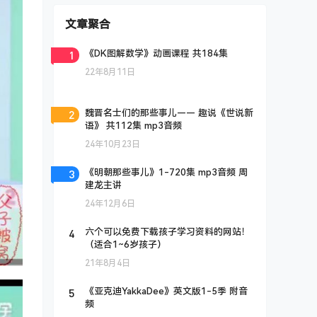
文章聚合
1
《DK图解数学》动画课程 共184集
22年8月11日
2
魏晋名士们的那些事儿—— 趣说《世说新
语》 共112集 mp3音频
24年10月23日
3
《明朝那些事儿》1-720集 mp3音频 周
建龙主讲
24年12月6日
4
六个可以免费下载孩子学习资料的网站！
（适合1~6岁孩子）
21年8月4日
5
《亚克迪YakkaDee》英文版1-5季 附音
频