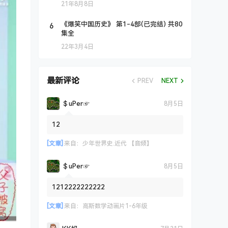
21年8月8日
6
《爆笑中国历史》 第1-4部(已完结) 共80
集全
22年3月4日
最新评论
PREV
NEXT
＄uΡer☞
8月5日
12
[文章]
来自：
少年世界史.近代 【音频】
＄uΡer☞
8月5日
1212222222222
[文章]
来自：
高斯数学动画片1-6年级