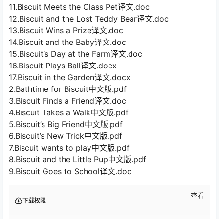
11.Biscuit Meets the Class Pet译文.doc
12.Biscuit and the Lost Teddy Bear译文.doc
13.Biscuit Wins a Prize译文.doc
14.Biscuit and the Baby译文.doc
15.Biscuit’s Day at the Farm译文.doc
16.Biscuit Plays Ball译文.docx
17.Biscuit in the Garden译文.docx
2.Bathtime for Biscuit中文版.pdf
3.Biscuit Finds a Friend译文.doc
4.Biscuit Takes a Walk中文版.pdf
5.Biscuit’s Big Friend中文版.pdf
6.Biscuit’s New Trick中文版.pdf
7.Biscuit wants to play中文版.pdf
8.Biscuit and the Little Pup中文版.pdf
9.Biscuit Goes to School译文.doc
查看
下载权限