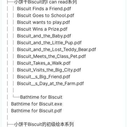
├─小饼干Biscuit的I can read系列
│ │ Biscuit Finds a Friend.pdf
│ │ Biscuit Goes to School.pdf
│ │ Biscuit wants to play.pdf
│ │ Biscuit Wins a Prize.pdf
│ │ Biscuit_and_the_Baby.pdf
│ │ Biscuit_and_the_Little_Pup.pdf
│ │ Biscuit_and_the_Lost_Teddy_Bear.pdf
│ │ Biscuit_Meets_the_Class_Pet.pdf
│ │ Biscuit_Takes_a_Walk.pdf
│ │ Biscuit_Visits_the_Big_City.pdf
│ │ Biscuit__s_Big_Friend.pdf
│ │ Biscuit__s_Day_at_the_Farm.pdf
│ │
│ └─Bathtime for Biscuit
│ Bathtime for Biscuit.exe
│ Bathtime for Biscuit.pdf
│
├─小饼干Biscuit的初级绘本系列