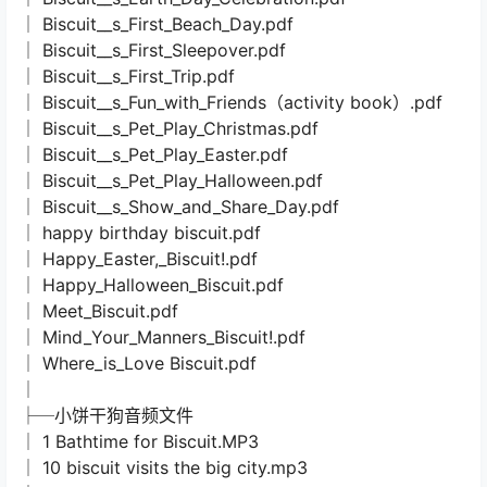
│ Biscuit__s_First_Beach_Day.pdf
│ Biscuit__s_First_Sleepover.pdf
│ Biscuit__s_First_Trip.pdf
│ Biscuit__s_Fun_with_Friends（activity book）.pdf
│ Biscuit__s_Pet_Play_Christmas.pdf
│ Biscuit__s_Pet_Play_Easter.pdf
│ Biscuit__s_Pet_Play_Halloween.pdf
│ Biscuit__s_Show_and_Share_Day.pdf
│ happy birthday biscuit.pdf
│ Happy_Easter,_Biscuit!.pdf
│ Happy_Halloween_Biscuit.pdf
│ Meet_Biscuit.pdf
│ Mind_Your_Manners_Biscuit!.pdf
│ Where_is_Love Biscuit.pdf
│
├─小饼干狗音频文件
│ 1 Bathtime for Biscuit.MP3
│ 10 biscuit visits the big city.mp3