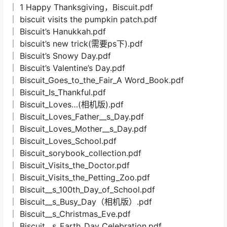
│ 1 Happy Thanksgiving，Biscuit.pdf
│ biscuit visits the pumpkin patch.pdf
│ Biscuit’s Hanukkah.pdf
│ biscuit’s new trick(需要ps下).pdf
│ Biscuit’s Snowy Day.pdf
│ Biscuit’s Valentine’s Day.pdf
│ Biscuit_Goes_to_the_Fair_A Word_Book.pdf
│ Biscuit_Is_Thankful.pdf
│ Biscuit_Loves…(相机版).pdf
│ Biscuit_Loves_Father__s_Day.pdf
│ Biscuit_Loves_Mother__s_Day.pdf
│ Biscuit_Loves_School.pdf
│ Biscuit_sorybook_collection.pdf
│ Biscuit_Visits_the_Doctor.pdf
│ Biscuit_Visits_the_Petting_Zoo.pdf
│ Biscuit__s_100th_Day_of_School.pdf
│ Biscuit__s_Busy_Day（相机版）.pdf
│ Biscuit__s_Christmas_Eve.pdf
│ Biscuit__s_Earth_Day_Celebration.pdf