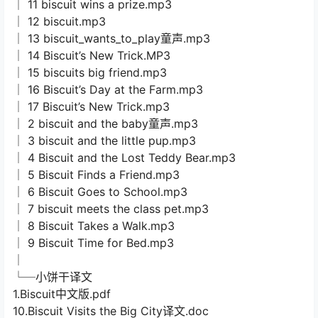
│ 11 biscuit wins a prize.mp3
│ 12 biscuit.mp3
│ 13 biscuit_wants_to_play童声.mp3
│ 14 Biscuit’s New Trick.MP3
│ 15 biscuits big friend.mp3
│ 16 Biscuit’s Day at the Farm.mp3
│ 17 Biscuit’s New Trick.mp3
│ 2 biscuit and the baby童声.mp3
│ 3 biscuit and the little pup.mp3
│ 4 Biscuit and the Lost Teddy Bear.mp3
│ 5 Biscuit Finds a Friend.mp3
│ 6 Biscuit Goes to School.mp3
│ 7 biscuit meets the class pet.mp3
│ 8 Biscuit Takes a Walk.mp3
│ 9 Biscuit Time for Bed.mp3
│
└─小饼干译文
1.Biscuit中文版.pdf
10.Biscuit Visits the Big City译文.doc