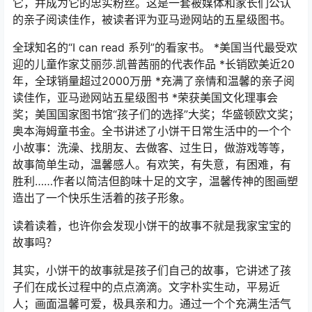
它，并成为它的忠实粉丝。这是一套被媒体和家长们公认
的亲子阅读佳作，被读者评为亚马逊网站的五星级图书。
全球知名的“I can read 系列”的看家书。 *美国当代最受欢
迎的儿童作家艾丽莎.凯普茜丽的代表作品 *长销欧美近20
年，全球销量超过2000万册 *充满了亲情和温馨的亲子阅
读佳作，亚马逊网站五星级图书 *荣获美国文化理事会
奖；美国国家图书馆“孩子们的选择”大奖；华盛顿欧文奖；
奥本海姆童书金。全书讲述了小饼干日常生活中的一个个
小故事：洗澡、找朋友、去做客、过生日，做游戏等等，
故事简单生动，温馨感人。有欢笑，有失意，有困难，有
胜利……作者以简洁但韵味十足的文字，温馨传神的图画塑
造出了一个快乐生活着的孩子形象。
读着读着，也许你会发现小饼干的故事不就是我家宝宝的
故事吗？
其实，小饼干的故事就是孩子们自己的故事，它讲述了孩
子们在成长过程中的点点滴滴。文字朴实生动，平易近
人；画面温馨可爱，极具亲和力。通过一个个充满生活气