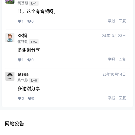
筑基期
Lv1
哇，这个有音频呀。
举报
回复
1
0
KK妈
24年10月23日
化神期
Lv4
多谢谢分享
举报
回复
1
0
atsea
25年10月14日
练气期
Lv0
多谢谢分享
举报
回复
0
0
网站公告