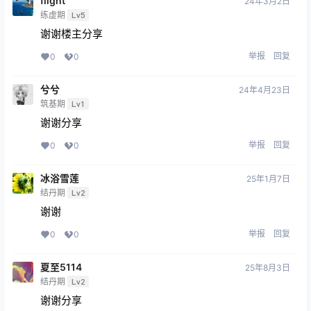
flight
24年3月2日
练虚期
Lv5
谢谢楼主分享
举报
回复
0
0
兮兮
24年4月23日
筑基期
Lv1
谢谢分享
举报
回复
0
0
冰浴雪莲
25年1月7日
结丹期
Lv2
谢谢
举报
回复
0
0
夏至5114
25年8月3日
结丹期
Lv2
谢谢分享