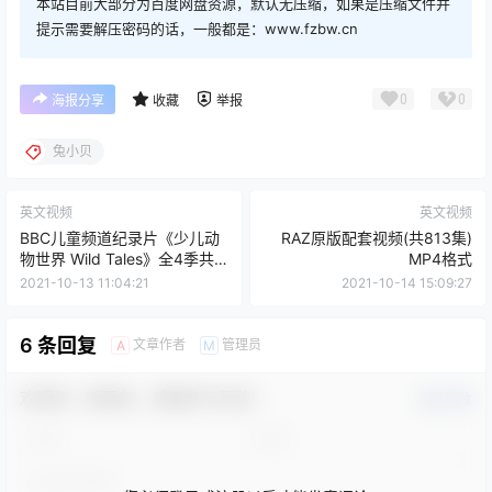
本站目前大部分为百度网盘资源，默认无压缩，如果是压缩文件并
提示需要解压密码的话，一般都是：www.fzbw.cn
0
0
海报分享
收藏
举报
兔小贝
英文视频
英文视频
BBC儿童频道纪录片《少儿动
RAZ原版配套视频(共813集)
物世界 Wild Tales》全4季共
MP4格式
20集 AVI格式
2021-10-13 11:04:21
2021-10-14 15:09:27
6 条回复
文章作者
管理员
A
M
欢迎您，新朋友，感谢参与互动！
确认修改