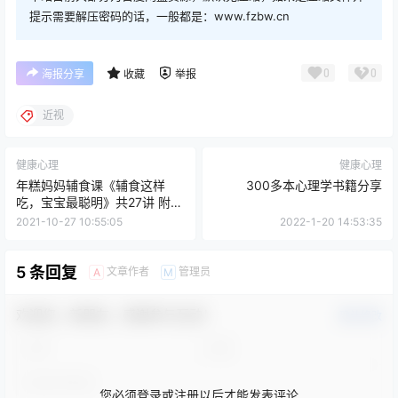
提示需要解压密码的话，一般都是：www.fzbw.cn
0
0
海报分享
收藏
举报
近视
健康心理
健康心理
年糕妈妈辅食课《辅食这样
300多本心理学书籍分享
吃，宝宝最聪明》共27讲 附讲
义
2021-10-27 10:55:05
2022-1-20 14:53:35
5 条回复
文章作者
管理员
A
M
欢迎您，新朋友，感谢参与互动！
确认修改
您必须登录或注册以后才能发表评论