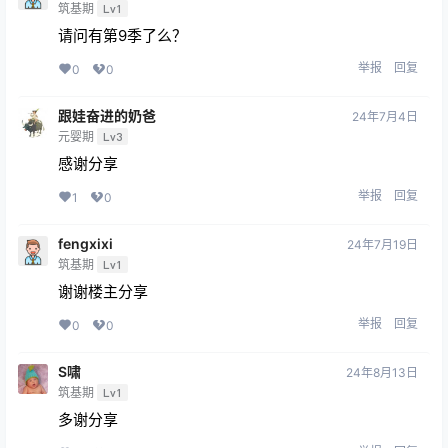
筑基期
Lv1
请问有第9季了么？
举报
回复
0
0
跟娃奋进的奶爸
24年7月4日
元婴期
Lv3
感谢分享
举报
回复
1
0
fengxixi
24年7月19日
筑基期
Lv1
谢谢楼主分享
举报
回复
0
0
S啸
24年8月13日
筑基期
Lv1
多谢分享