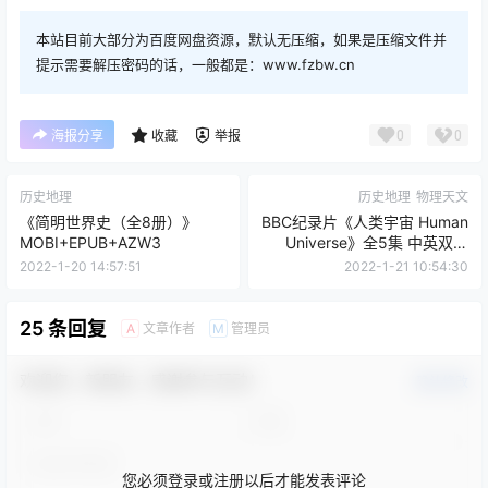
本站目前大部分为百度网盘资源，默认无压缩，如果是压缩文件并
提示需要解压密码的话，一般都是：www.fzbw.cn
0
0
海报分享
收藏
举报
历史地理
历史地理
物理天文
《简明世界史（全8册）》
BBC纪录片《人类宇宙 Human
MOBI+EPUB+AZW3
Universe》全5集 中英双字
720P高清纪录片
2022-1-20 14:57:51
2022-1-21 10:54:30
25 条回复
文章作者
管理员
A
M
欢迎您，新朋友，感谢参与互动！
确认修改
您必须登录或注册以后才能发表评论