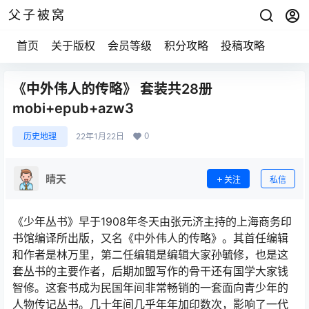
父子被窝
首页
关于版权
会员等级
积分攻略
投稿攻略
《中外伟人的传略》 套装共28册
mobi+epub+azw3
0
历史地理
22年1月22日
晴天
关注
私信
《少年丛书》早于1908年冬天由张元济主持的上海商务印
书馆编译所出版，又名《中外伟人的传略》。其首任编辑
和作者是林万里，第二任编辑是编辑大家孙毓修，也是这
套丛书的主要作者，后期加盟写作的骨干还有国学大家钱
智修。这套书成为民国年间非常畅销的一套面向青少年的
人物传记丛书。几十年间几乎年年加印数次，影响了一代