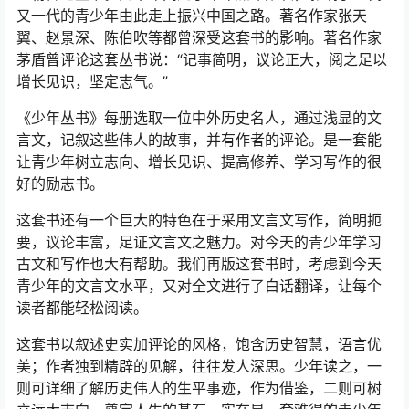
又一代的青少年由此走上振兴中国之路。著名作家张天
翼、赵景深、陈伯吹等都曾深受这套书的影响。著名作家
茅盾曾评论这套丛书说：“记事简明，议论正大，阅之足以
增长见识，坚定志气。”
《少年丛书》每册选取一位中外历史名人，通过浅显的文
言文，记叙这些伟人的故事，并有作者的评论。是一套能
让青少年树立志向、增长见识、提高修养、学习写作的很
好的励志书。
这套书还有一个巨大的特色在于采用文言文写作，简明扼
要，议论丰富，足证文言文之魅力。对今天的青少年学习
古文和写作也大有帮助。我们再版这套书时，考虑到今天
青少年的文言文水平，又对全文进行了白话翻译，让每个
读者都能轻松阅读。
这套书以叙述史实加评论的风格，饱含历史智慧，语言优
美；作者独到精辟的见解，往往发人深思。少年读之，一
则可详细了解历史伟人的生平事迹，作为借鉴，二则可树