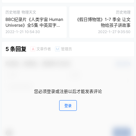
历史地理
物理天文
历史地理
BBC纪录片《人类宇宙 Human
《假日博物馆》1-7 季全 让文
Universe》全5集 中英双字
物给孩子讲故事
720P高清纪录片
2022-1-21 10:54:30
2022-1-27 9:35:50
5 条回复
文章作者
管理员
A
M
欢迎您，新朋友，感谢参与互动！
确认修改
您必须登录或注册以后才能发表评论
登录
提交