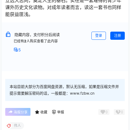
立远大志向，奠定人生的基石。实在是一套难得的青少年
课外历史文化读物。对成年读者而言，读这一套书也同样
能获益匪浅。
隐藏内容，支付积分后阅读
登录
注册
已经有
2
人购买查看了此内容
5
本站目前大部分为百度网盘资源，默认无压缩，如果是压缩文件并
提示需要解压密码的话，一般都是：www.fzbw.cn
0
0
海报分享
收藏
举报
伟人