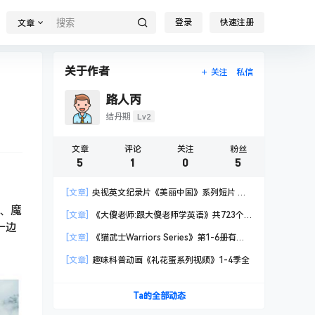
登录
快速注册
文章
关于作者
关注
私信
路人丙
Lv2
结丹期
文章
评论
关注
粉丝
5
1
0
5
[文章]
央视英文纪录片《美丽中国》系列短片 共
57集 完整版
山、魔
[文章]
《大傻老师:跟大傻老师学英语》共723个
一边
短视频 包含小学核心词汇
[文章]
《猫武士Warriors Series》第1-6册有声
书+部分电子书
[文章]
趣味科普动画《礼花蛋系列视频》1-4季全
Ta的全部动态