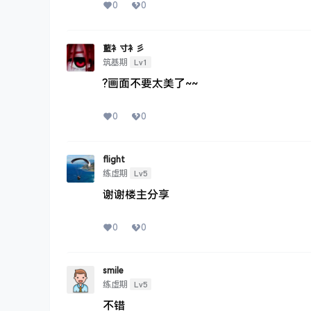
0
0
藍衤寸衤彡
Lv1
筑基期
?画面不要太美了~~
0
0
flight
Lv5
练虚期
谢谢楼主分享
0
0
smile
Lv5
练虚期
不错