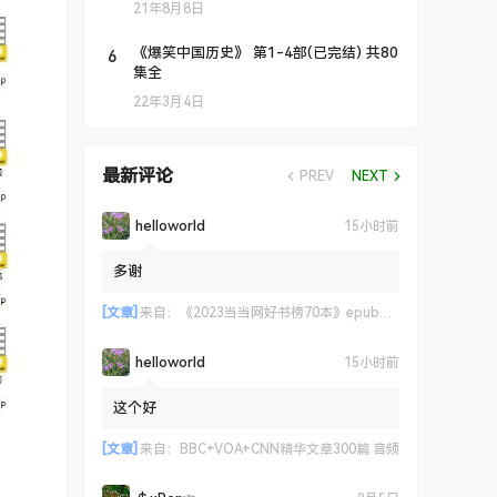
21年8月8日
6
《爆笑中国历史》 第1-4部(已完结) 共80
集全
22年3月4日
最新评论
PREV
NEXT
helloworld
15小时前
多谢
[文章]
来自：
《2023当当网好书榜70本》epub+azw3+mobi格式
helloworld
15小时前
这个好
[文章]
来自：
BBC+VOA+CNN精华文章300篇 音频