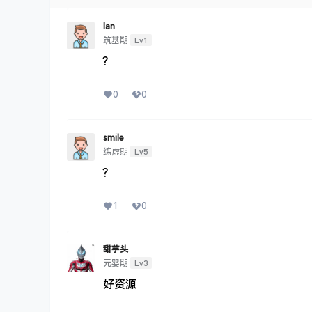
Ian
Lv1
筑基期
?
0
0
smile
Lv5
练虚期
?
1
0
甜芋头
Lv3
元婴期
好资源