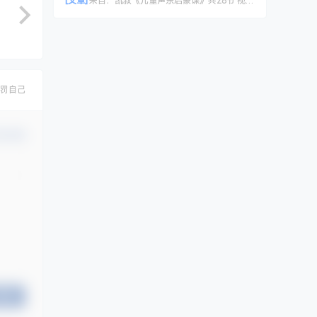
[文章]
来自：
凯叔《儿童声乐启蒙课》共28节 视频课程
罚自己
认修改
提交