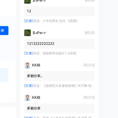
＄uΡer☞
8月5日
12
[文章]
来自：
少年世界史.近代 【音频】
注册
＄uΡer☞
8月5日
1212222222222
[文章]
来自：
高斯数学动画片1-6年级
KK妈
7月31日
多谢分享。
[文章]
来自：
《老梁四大名著情商课》共39集 视频课程
KK妈
7月31日
多谢分享