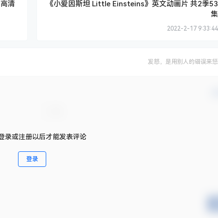
事 高清
《小爱因斯坦 Little Einsteins》英文动画片 共2季53
集
2022-2-17 9:33:44
发怒，是用别人的错误来惩
确
登录或注册以后才能发表评论
登录