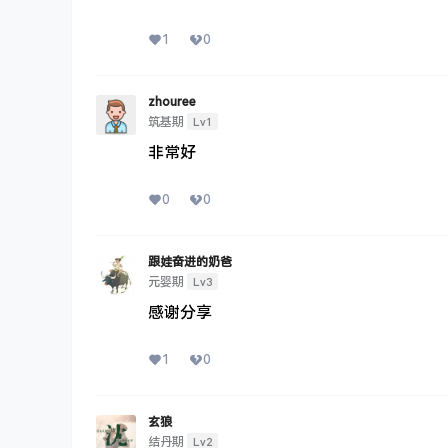
1
0
zhouree
Lv1
筑基期
非常好
0
0
跟娃奋进的奶爸
Lv3
元婴期
感谢分享
1
0
玄狼
Lv2
结丹期