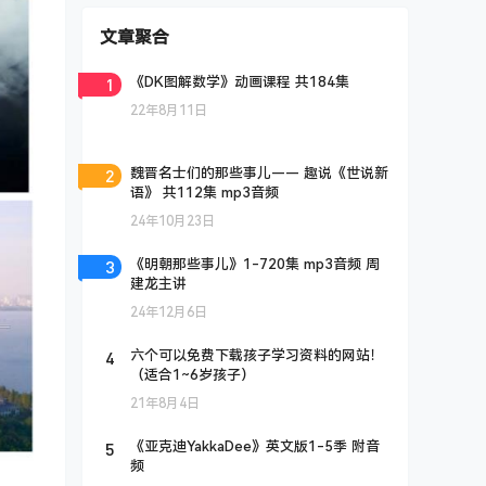
文章聚合
1
《DK图解数学》动画课程 共184集
22年8月11日
2
魏晋名士们的那些事儿—— 趣说《世说新
语》 共112集 mp3音频
24年10月23日
3
《明朝那些事儿》1-720集 mp3音频 周
建龙主讲
24年12月6日
4
六个可以免费下载孩子学习资料的网站！
（适合1~6岁孩子）
21年8月4日
5
《亚克迪YakkaDee》英文版1-5季 附音
频