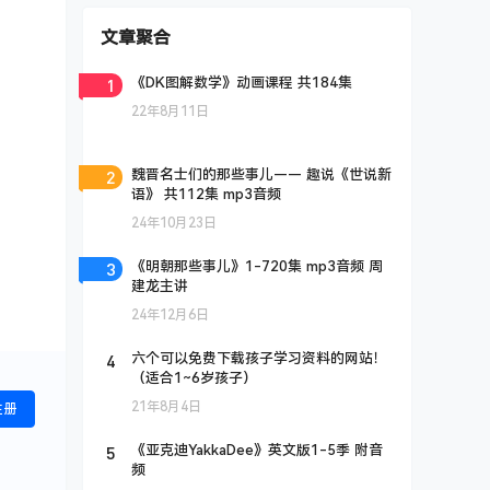
文章聚合
1
《DK图解数学》动画课程 共184集
22年8月11日
2
魏晋名士们的那些事儿—— 趣说《世说新
语》 共112集 mp3音频
24年10月23日
3
《明朝那些事儿》1-720集 mp3音频 周
建龙主讲
24年12月6日
4
六个可以免费下载孩子学习资料的网站！
（适合1~6岁孩子）
21年8月4日
注册
5
《亚克迪YakkaDee》英文版1-5季 附音
频