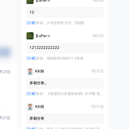
＄uΡer☞
8月5日
12
[文章]
来自：
少年世界史.近代 【音频】
＄uΡer☞
8月5日
1212222222222
提交
[文章]
来自：
高斯数学动画片1-6年级
KK妈
7月31日
9月21日
多谢分享。
[文章]
来自：
《老梁四大名著情商课》共39集 视频课程
KK妈
7月31日
9月21日
多谢分享