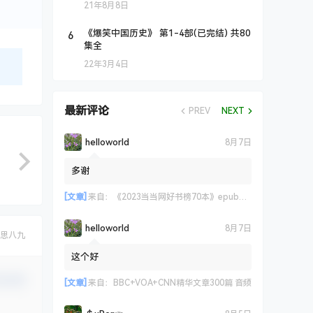
21年8月8日
6
《爆笑中国历史》 第1-4部(已完结) 共80
集全
22年3月4日
最新评论
PREV
NEXT
helloworld
8月7日
多谢
[文章]
来自：
《2023当当网好书榜70本》epub+azw3+mobi格式
helloworld
8月7日
思八九
这个好
认修改
[文章]
来自：
BBC+VOA+CNN精华文章300篇 音频