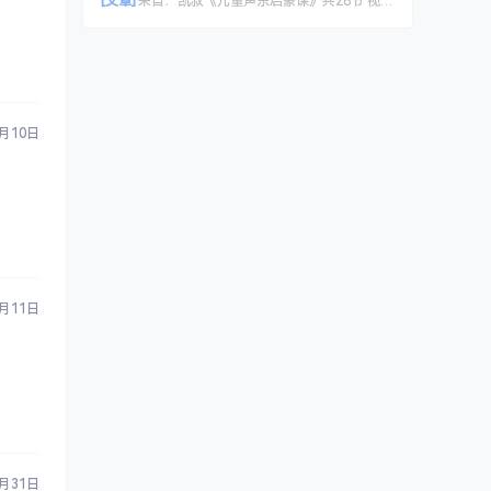
[文章]
来自：
凯叔《儿童声乐启蒙课》共28节 视频课程
2月10日
3月11日
5月31日