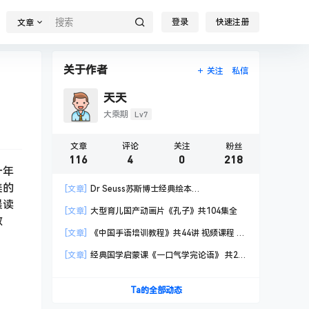
登录
快速注册
文章
关于作者
关注
私信
天天
Lv7
大乘期
文章
评论
关注
粉丝
116
4
0
218
十年
美的
[文章]
Dr Seuss苏斯博士经典绘本
晨读
PDF+mp3+视频
[文章]
大型育儿国产动画片《孔子》共104集全
散
[文章]
《中国手语培训教程》共44讲 视频课程 国
家通用标准规范手语
[文章]
经典国学启蒙课《一口气学完论语》 共25
节 视频课程
Ta的全部动态