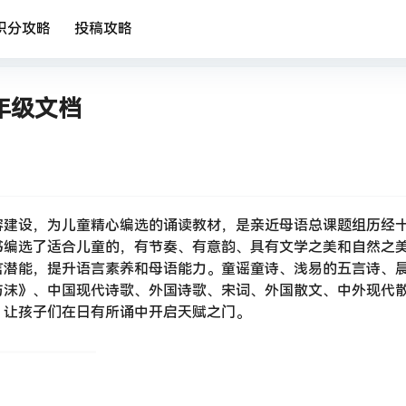
积分攻略
投稿攻略
5年级文档
容建设，为儿童精心编选的诵读教材，是亲近母语总课题组历经
书编选了适合儿童的，有节奏、有意韵、具有文学之美和自然之
言潜能，提升语言素养和母语能力。童谣童诗、浅易的五言诗、
与沫》、中国现代诗歌、外国诗歌、宋词、外国散文、中外现代
，让孩子们在日有所诵中开启天赋之门。