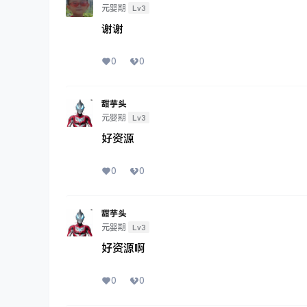
Lv3
元婴期
谢谢
0
0
甜芋头
Lv3
元婴期
好资源
0
0
甜芋头
Lv3
元婴期
好资源啊
0
0