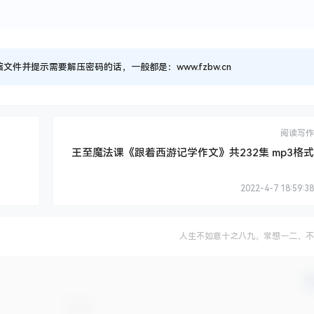
并提示需要解压密码的话，一般都是：www.fzbw.cn
阅读写作
王至魔法课《跟着西游记学作文》共232集 mp3格式
2022-4-7 18:59:38
人生不如意十之八九，常想一二，不
确