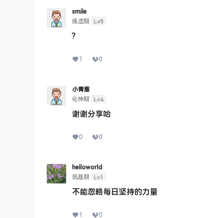
smile
Lv5
练虚期
?
1
0
小青葱
Lv4
化神期
谢谢分享哈
0
0
helloworld
Lv1
筑基期
不能忽略每日坚持的力量
1
0