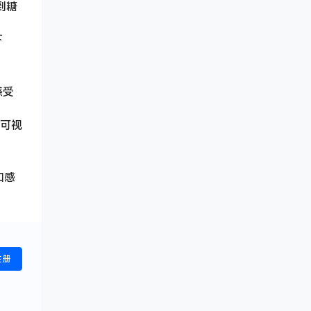
到糖
下
感受
乐可视
和感
注册