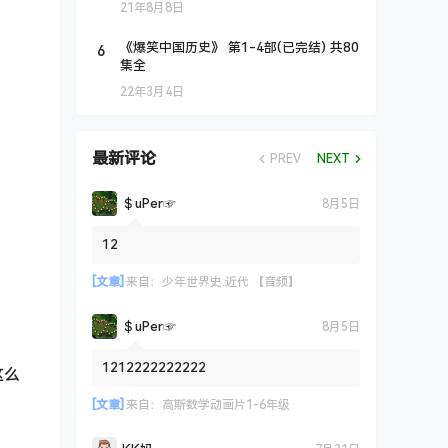
21年8月8日
6
《爆笑中国历史》 第1-4部(已完结) 共80
集全
22年3月4日
最新评论
PREV
NEXT
＄uΡer☞
8月5日
12
[文章]
来自：
少年世界史.近代 【音频】
＄uΡer☞
8月5日
1212222222222
这么
[文章]
来自：
高斯数学动画片1-6年级