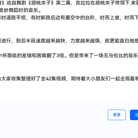
之舞》选自舞剧《胡桃夹子》第二幕，克拉拉在胡桃夹子带领下,来
种美妙舞蹈时的音乐。
有时道路平坦，有时断路后边有着空中的台阶，时而上坡，时而
缓进行，到后半段速度越来越快，力度越来越强，就更能直白地
作过程中所面临的差错和困难翻了3倍。但是带来了一场无与伦比的音
大家收集整理好了全42集视频，期待着大小朋友们一起去观看
登录