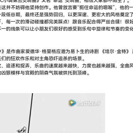
《C小调第五交响曲》又名”命运”交响曲，相信大家都不陌生了。
这并不妨碍他坚持创作。他曾放言要“扼住命运的咽喉”，他的
一段低谷期，最终还是强势回归，以更深邃、更宏大的风格奠定
下，每一次的滑动碰撞都完美踩点！跟音乐配合得严丝合缝！很
不一的线条可以让小朋友们很好的感受到乐句中旋律和节奏的变
中》是作曲家爱德华·格里格应邀为易卜生的诗剧 《培尔·金特》 
妖们的狂欢作乐和对主角恐吓追杀的场景。
欢、追逐和捉弄，乐曲的速度越来越快，力度也越来越强，全曲
的凶狠模样与宫殿的阴森气氛被烘托到顶峰。