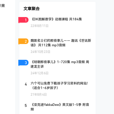
带来
文章聚合
1
《DK图解数学》动画课程 共184集
22年8月11日
2
魏晋名士们的那些事儿—— 趣说《世说新
语》 共112集 mp3音频
24年10月23日
3
《明朝那些事儿》1-720集 mp3音频 周
建龙主讲
24年12月6日
4
六个可以免费下载孩子学习资料的网站！
（适合1~6岁孩子）
21年8月4日
5
《亚克迪YakkaDee》英文版1-5季 附音
频