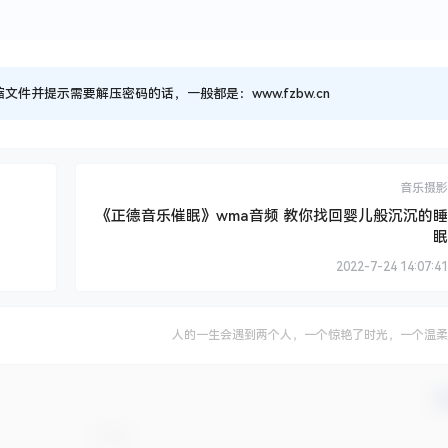
并提示需要解压密码的话，一般都是：www.fzbw.cn
音乐摄影
《正德音乐催眠》wma音频 教你找回婴儿般沉沉的睡
眠
2022-7-24 14:07:41
人的一生会遇到两个人，一个惊艳了时光，一个温柔
确