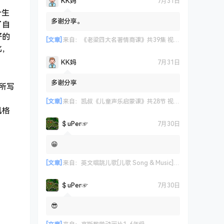
KK妈
7月31日
一生
多谢分享。
了自
好的
[文章]
来自：
《老梁四大名著情商课》共39集 视频课程
化，
KK妈
7月31日
多谢分享
所写
[文章]
来自：
凯叔《儿童声乐启蒙课》共28节 视频课程
风格
＄uΡer☞
7月30日
😁
[文章]
来自：
英文唱跳儿歌[儿歌 Song & Music] 艾米咕噜
＄uΡer☞
7月30日
😎