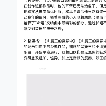
1. 贝多芬：《C小调第五交响曲》这首贝多芬的
在创作这部作品时，他的耳聋已无法治愈了，但是
也确实从未向命运屈服，双耳全聋后他虽然有过
己晚年的曲风。骑着雪橇的小人顺着线条飞驰而
诠释了”命运”交响曲中最精彩的部分。通过长短
感受到音乐的神奇之处。
2. 格里格：《山魔王的宫殿中》《山魔王的宫殿
的配乐组曲中的经典作品。描述的是妖王和小山
乐曲一开始平稳进行，随着山妖们肆无忌惮的狂
变得愈发粗旷、诡异，加上定音鼓的震奏，妖王