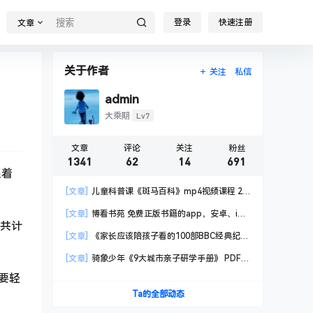
登录
快速注册
文章
关于作者
关注
私信
admin
Lv7
大乘期
文章
评论
关注
粉丝
1341
62
14
691
跟着
[文章]
儿童科普课《斑马百科》mp4视频课程 20
科高清视频 已更新
[文章]
博看书苑 免费正版书籍的app，安卓、iOS
，共计
均可用，无任何广告
[文章]
《家长应该陪孩子看的100部BBC经典纪录
片》共550GB
[文章]
骑象少年《9大城市亲子研学手册》 PDF格
式
需要轻
Ta的全部动态