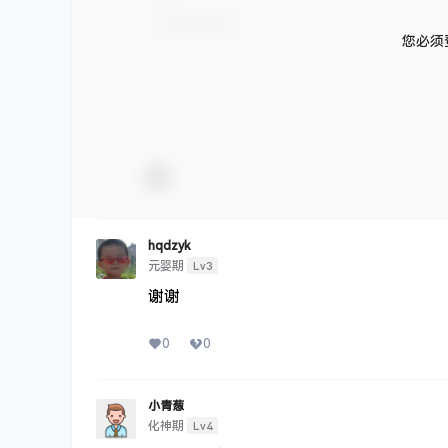
您必须
hqdzyk
Lv3
元婴期
谢谢
0
0
小青葱
Lv4
化神期