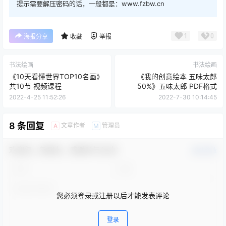
提示需要解压密码的话，一般都是：www.fzbw.cn
1
0
海报分享
收藏
举报
书法绘画
书法绘画
《10天看懂世界TOP10名画》
《我的创意绘本 五味太郎
共10节 视频课程
50%》五味太郎 PDF格式
2022-4-25 11:52:26
2022-7-30 10:14:45
8 条回复
文章作者
管理员
A
M
欢迎您，新朋友，感谢参与互动！
确认修改
您必须登录或注册以后才能发表评论
登录