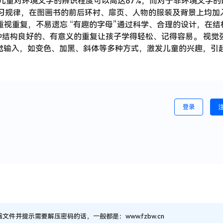
，儿童对环境文字的辨识程度可以高达87%，而对于非环境文字的
学习规律，在图画书的前后环衬、扉页、人物的服装及背景上均加
重视重复，不易遗忘 “有趣的字母”通过科学、合理的设计，在结
结构良好的、有意义的重复让孩子学得轻松、记得容易。 视觉
视觉输入，如变色、加黑、斜体等多种方式，激发儿童的兴趣，引
登录
并提示需要解压密码的话，一般都是：www.fzbw.cn