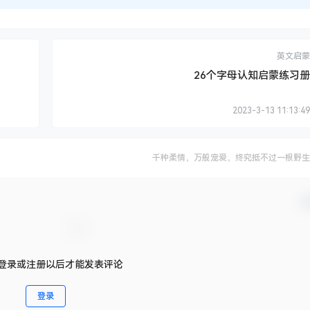
英文启蒙
26个字母认知启蒙练习册
2023-3-13 11:13:49
千种柔情，万般宠爱，终究抵不过一根野生
确
登录或注册以后才能发表评论
登录