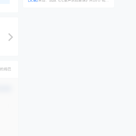
[文章]
来自：
凯叔《儿童声乐启蒙课》共28节 视频课程
的鸡巴
认修改