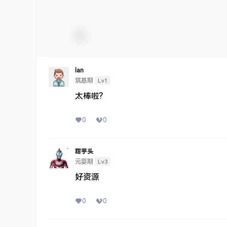
Ian
Lv1
筑基期
太棒啦?
0
0
甜芋头
Lv3
元婴期
好资源
0
0