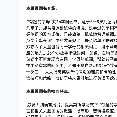
本辑图画书介绍：
“有趣的字母”共26本图画书，适于5—8岁儿童
几年了，却常常遇到这样的情况，没学过的单词
握英语的发音规律，只能简单、机械地背诵单词。
英文字母在词汇中的发音规律，是英语单词拼读技
妙嵌入了大量包含同一字母的相关词汇，用于帮助
应的能力。26个小故事涉及时间、颜色、食物等
句式中不断复现含有同一字母的单词，帮助孩子掌
在生动有趣的阅读中，不知不觉自然习得26个字
一反三”，大大提高英语单词识别的速度和准确性
读技巧和策略，为孩子将来更好地进行英语阅读
本辑图画书的核心特点：
激发大脑语言潜能，提高英语学习效率 “有趣的
言和相关大脑区域的激活，提高形—音转换速度