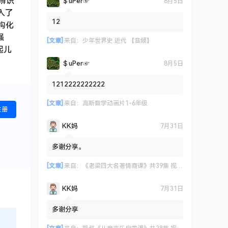
辨识
＄uΡer☞
8月5日
入了
12
构化
强
[文章]
来自：
少年世界史.近代 【音频】
起儿
＄uΡer☞
8月5日
1212222222222
[文章]
来自：
高斯数学动画片1-6年级
注册
KK妈
7月31日
多谢分享。
[文章]
来自：
《老梁四大名著情商课》共39集 视频课程
KK妈
7月31日
多谢分享