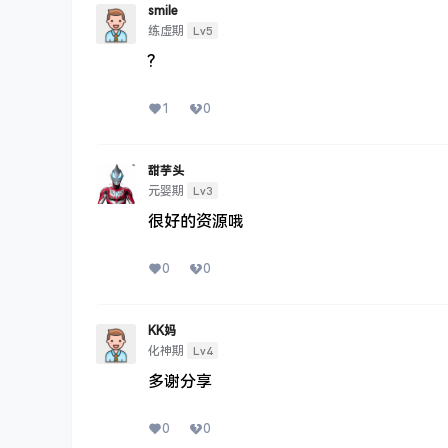
smile
Lv5
练虚期
?
1
0
甜芋头
Lv3
元婴期
很好的资源哦
0
0
KK妈
Lv4
化神期
多谢分享
0
0