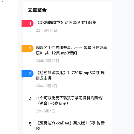
文章聚合
1
《DK图解数学》动画课程 共184集
22年8月11日
2
魏晋名士们的那些事儿—— 趣说《世说新
语》 共112集 mp3音频
24年10月23日
3
《明朝那些事儿》1-720集 mp3音频 周
建龙主讲
24年12月6日
4
六个可以免费下载孩子学习资料的网站！
（适合1~6岁孩子）
21年8月4日
5
《亚克迪YakkaDee》英文版1-5季 附音
频