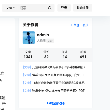
登录
快速注册
文章
关于作者
关注
私信
admin
Lv7
大乘期
文章
评论
关注
粉丝
1341
62
14
691
[文章]
儿童科普课《斑马百科》mp4视频课程 20
科高清视频 已更新
音准
[文章]
博看书苑 免费正版书籍的app，安卓、iOS
练，
均可用，无任何广告
[文章]
《家长应该陪孩子看的100部BBC经典纪录
片》共550GB
[文章]
骑象少年《9大城市亲子研学手册》 PDF格
式
满足
》各
Ta的全部动态
孩子