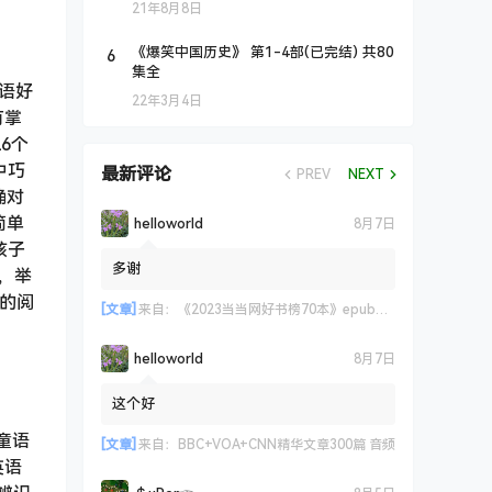
21年8月8日
6
《爆笑中国历史》 第1-4部(已完结) 共80
集全
英语好
22年3月4日
有掌
6个
中巧
最新评论
PREV
NEXT
确对
简单
helloworld
8月7日
孩子
多谢
，举
步的阅
[文章]
来自：
《2023当当网好书榜70本》epub+azw3+mobi格式
helloworld
8月7日
这个好
童语
[文章]
来自：
BBC+VOA+CNN精华文章300篇 音频
英语