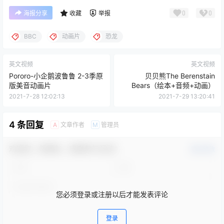
0
0
海报分享
收藏
举报
BBC
动画片
恐龙
英文视频
英文视频
Pororo-小企鹅波鲁鲁 2-3季原
贝贝熊The Berenstain
版美音动画片
Bears（绘本+音频+动画）
2021-7-28 12:02:13
2021-7-29 13:20:41
4 条回复
文章作者
管理员
A
M
欢迎您，新朋友，感谢参与互动！
确认修改
您必须登录或注册以后才能发表评论
登录