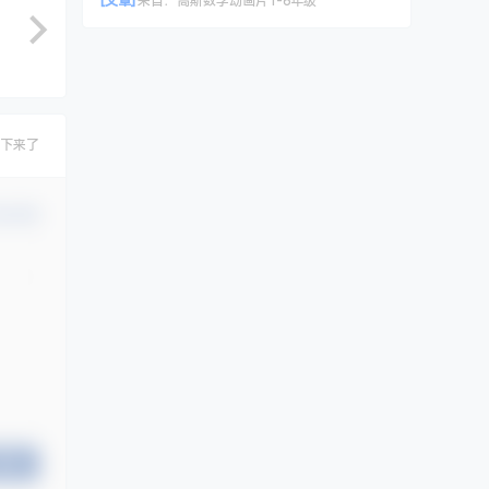
[文章]
来自：
高斯数学动画片1-6年级
下来了
认修改
提交