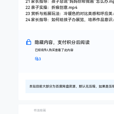
21 家长指导：孩子总说“妈妈你帮我画”怎么办.m
22 亲子实操：折痕创意.mp4
23 赏析与拓展玩法：冷暖色的对比美感和呼应美.
24 家长指导：如何给孩子办展览，培养作品意识.
隐藏内容，支付积分后阅读
已经有
9
人购买查看了此内容
3
本站目前大部分为百度网盘资源，默认无压缩，如果是压缩文件
书法绘画