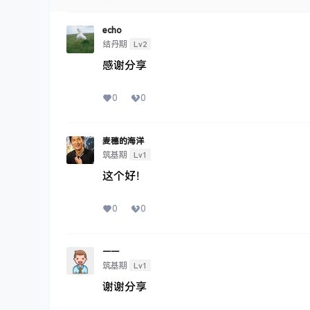
echo
Lv2
结丹期
感谢分享
0
0
麦穗的海洋
Lv1
筑基期
这个好！
0
0
一一
Lv1
筑基期
谢谢分享