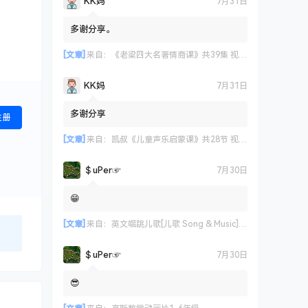
KK妈
7月31日
多谢分享。
[文章]
来自：
《老梁四大名著情商课》共39集 视频课程
KK妈
7月31日
多谢分享
注册
[文章]
来自：
凯叔《儿童声乐启蒙课》共28节 视频课程
＄uΡer☞
7月30日
😁
[文章]
来自：
英文唱跳儿歌[儿歌 Song & Music] 艾米咕噜
＄uΡer☞
7月30日
😎