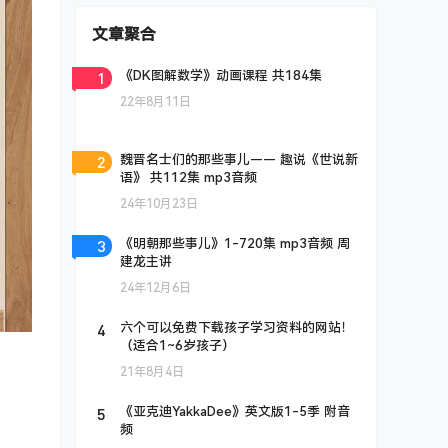
文章聚合
1
《DK图解数学》动画课程 共184集
22年8月11日
2
魏晋名士们的那些事儿—— 趣说《世说新
语》 共112集 mp3音频
24年10月23日
3
《明朝那些事儿》1-720集 mp3音频 周
建龙主讲
24年12月6日
4
六个可以免费下载孩子学习资料的网站！
（适合1~6岁孩子）
21年8月4日
5
《亚克迪YakkaDee》英文版1-5季 附音
频