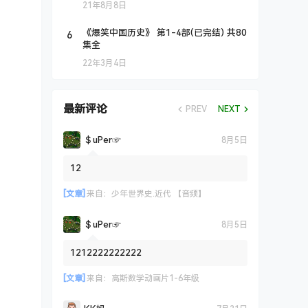
21年8月8日
6
《爆笑中国历史》 第1-4部(已完结) 共80
集全
22年3月4日
最新评论
PREV
NEXT
＄uΡer☞
8月5日
12
[文章]
来自：
少年世界史.近代 【音频】
＄uΡer☞
8月5日
1212222222222
[文章]
来自：
高斯数学动画片1-6年级