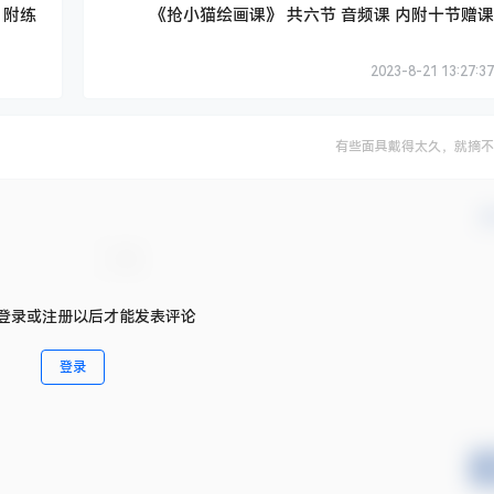
 附练
《抢小猫绘画课》 共六节 音频课 内附十节赠课
2023-8-21 13:27:37
有些面具戴得太久，就摘不
确
登录或注册以后才能发表评论
登录