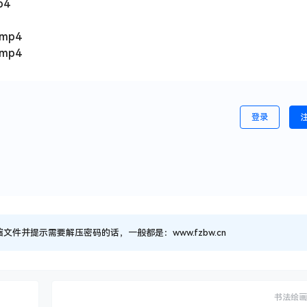
p4
mp4
mp4
登录
并提示需要解压密码的话，一般都是：www.fzbw.cn
书法绘画