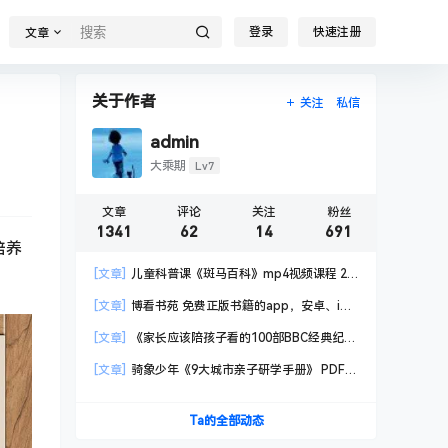
登录
快速注册
文章
关于作者
关注
私信
admin
Lv7
大乘期
文章
评论
关注
粉丝
1341
62
14
691
培养
[文章]
儿童科普课《斑马百科》mp4视频课程 20
科高清视频 已更新
[文章]
博看书苑 免费正版书籍的app，安卓、iOS
均可用，无任何广告
[文章]
《家长应该陪孩子看的100部BBC经典纪录
片》共550GB
[文章]
骑象少年《9大城市亲子研学手册》 PDF格
式
Ta的全部动态