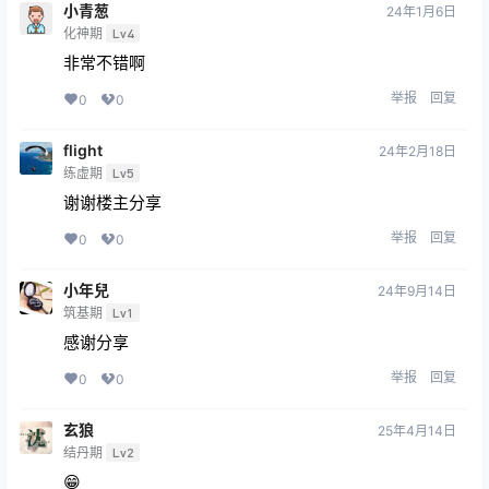
小青葱
24年1月6日
化神期
Lv4
非常不错啊
举报
回复
0
0
flight
24年2月18日
练虚期
Lv5
谢谢楼主分享
举报
回复
0
0
小年兒
24年9月14日
筑基期
Lv1
感谢分享
举报
回复
0
0
玄狼
25年4月14日
结丹期
Lv2
😁