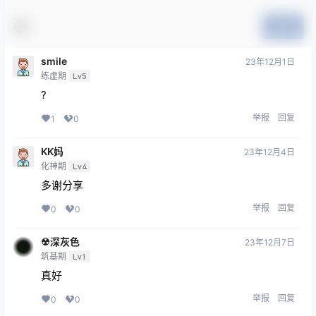
提交
smile
23年12月1日
练虚期
Lv5
?
举报
回复
1
0
KK妈
23年12月4日
化神期
Lv4
多谢分享
举报
回复
0
0
☢深灰色
23年12月7日
筑基期
Lv1
真好
举报
回复
0
0