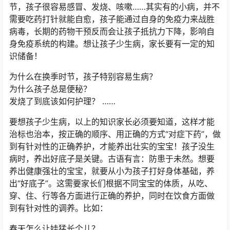
节，孩子很容易感冒、发烧、咳嗽……其实有的小病，并不
需要吃药打针就能自愈，孩子能通过自身的免疫力来战胜
病毒，长期的药物干预反而会让孩子抵抗力下降，影响自
身免疫系统的构建。想让孩子少生病，家长要有一定的知
识储备！
为什么在换季时节，孩子特别容易生病？
为什么孩子总是便秘？
发烧了到底该如何护理？ ……
要想孩子少生病，以上的知识家长必须要知道，这样才能
治标也治本，按正确的顺序、用正确的方式“对症下药”，做
到有针对性的正确养护，才能养出壮实的宝宝！孩子没生
病时，养出好底子是关键。古语有言：防患于未然。想要
养出健康强壮的宝宝，就要从小为孩子打好身体基础，养
出“好底子”。这需要家长们根据不同宝宝的体质，从吃、
穿、住、行等各方面进行正确的养护，同时在饮食方面做
到有针对性的调养。比如：
春天怎么让娃猛长个儿？