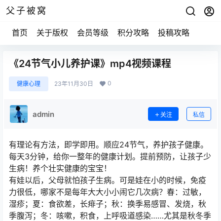
父子被窝
首页
关于版权
会员等级
积分攻略
投稿攻略
《24节气小儿养护课》mp4视频课程
0
健康心理
23年11月30日
admin
关注
私信
有理论有方法，即学即用。顺应24节气，养护孩子健康。
每天3分钟，给你一整年的健康计划。提前预防，让孩子少
生病！养个壮实健康的宝宝！
有娃以后，父母就怕孩子生病。可是娃在小的时候，免疫
力很低，哪家不是每年大大小小闹它几次病？春：过敏，
湿疹；夏：食欲差，长痱子；秋：换季易感冒、发烧，秋
季腹泻；冬：咳嗽，积食，上呼吸道感染……尤其是秋冬季