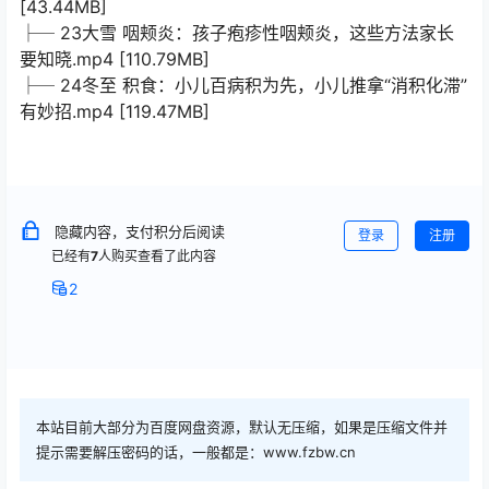
[43.44MB]
├─ 23大雪 咽颊炎：孩子疱疹性咽颊炎，这些方法家长
要知晓.mp4 [110.79MB]
├─ 24冬至 积食：小儿百病积为先，小儿推拿“消积化滞”
有妙招.mp4 [119.47MB]
隐藏内容，支付积分后阅读
登录
注册
已经有
7
人购买查看了此内容
2
本站目前大部分为百度网盘资源，默认无压缩，如果是压缩文件并
提示需要解压密码的话，一般都是：www.fzbw.cn