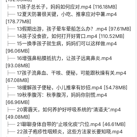
├─ 11孩子总长子，妈妈如何应对.mp4 [116.18MB]
├─ 12夏天防暑很关键，小吃、推拿应对中暑.mp4
[178.77MB]
├─ 13假期出游，孩子晕车晕船怎么办？.mp4 [97.61MB]
├─ 14孩子没食欲，如何打开好胃口.mp4 [110.52MB]
├─ 15一换季孩子就生病，妈妈们可以这样做.mp4
[96.06MB]
├─ 16增强鼻粘膜抵抗力，让孩子远离鼻炎.mp4
[93.08MB]
├─ 17孩子流鼻血、干咳、便秘，可能跟秋燥有关.mp4
[67.08MB]
├─ 18缓解孩子便秘，小儿推拿有妙招.mp4 [54.78MB]
├─ 19秋季腹泻：秋季腹泻，妈妈你别慌.mp4
[66.96MB]
├─ 20雾霾天，如何养护好呼吸系统的“清道夫”.mp4
[49.08MB]
├─ 21聊聊身体自带的“止咳化痰”穴位.mp4 [46.61MB]
├─ 22孩子疱疹性咽颊炎，这些方法家长要知晓.mp4