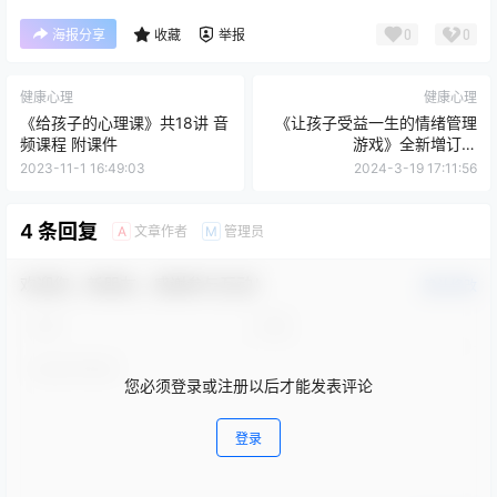
0
0
海报分享
收藏
举报
健康心理
健康心理
《给孩子的心理课》共18讲 音
《让孩子受益一生的情绪管理
频课程 附课件
游戏》全新増订版
azw3+epub+mobi+pdf格式
2023-11-1 16:49:03
2024-3-19 17:11:56
4 条回复
文章作者
管理员
A
M
欢迎您，新朋友，感谢参与互动！
确认修改
您必须登录或注册以后才能发表评论
登录