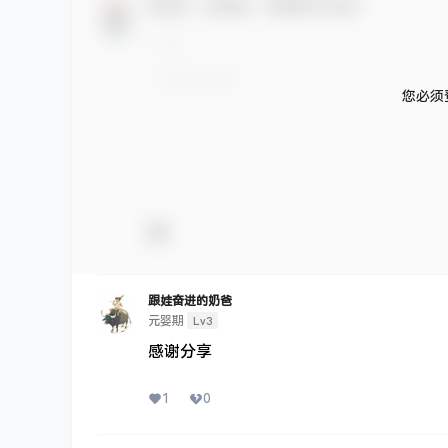
欢迎您，新朋友，感谢参与互动！
您必须
跟娃奋进的奶爸
Lv3
元婴期
感谢分享
1
0