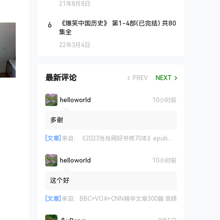
21年8月8日
6
《爆笑中国历史》 第1-4部(已完结) 共80
集全
22年3月4日
最新评论
PREV
NEXT
helloworld
10小时前
多谢
[文章]
来自：
《2023当当网好书榜70本》epub+azw3+mobi格式
helloworld
10小时前
这个好
[文章]
来自：
BBC+VOA+CNN精华文章300篇 音频