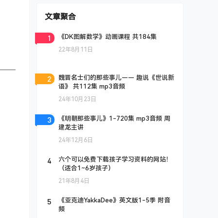
文章聚合
1
《DK图解数学》动画课程 共184集
22年8月11日
2
魏晋名士们的那些事儿—— 趣说《世说新
语》 共112集 mp3音频
24年10月23日
3
《明朝那些事儿》1-720集 mp3音频 周
建龙主讲
24年12月6日
4
六个可以免费下载孩子学习资料的网站！
（适合1~6岁孩子）
21年8月4日
5
《亚克迪YakkaDee》英文版1-5季 附音
频