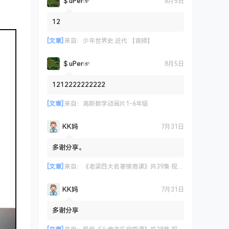
＄uΡer☞
8月5日
12
[文章]
来自：
少年世界史.近代 【音频】
＄uΡer☞
8月5日
1212222222222
[文章]
来自：
高斯数学动画片1-6年级
KK妈
7月31日
多谢分享。
[文章]
来自：
《老梁四大名著情商课》共39集 视频课程
KK妈
7月31日
多谢分享