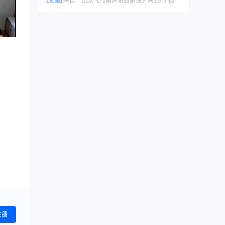
[文章]
来自：
凯叔《儿童声乐启蒙课》共28节 视频课程
注册