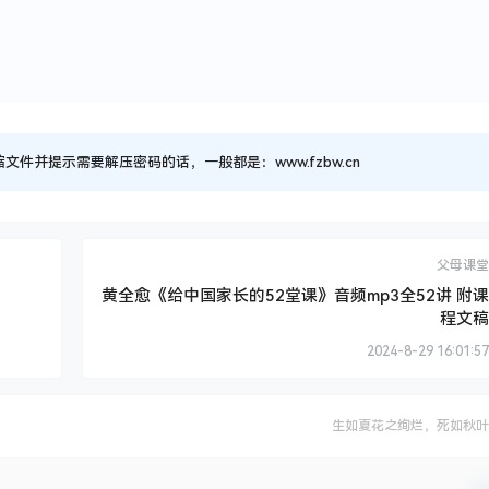
并提示需要解压密码的话，一般都是：www.fzbw.cn
父母课堂
黄全愈《给中国家长的52堂课》音频mp3全52讲 附课
程文稿
2024-8-29 16:01:57
生如夏花之绚烂，死如秋叶