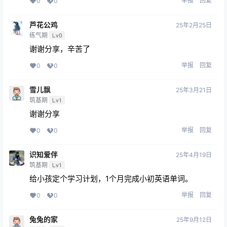
举报
回复
0
0
芦花公鸡
25年2月25日
练气期
Lv0
谢谢分享，辛苦了
举报
回复
0
0
雪儿飘
25年3月21日
筑基期
Lv1
谢谢分享
举报
回复
0
0
识知爱伴
25年4月19日
筑基期
Lv1
给小孩定个学习计划，1个月完成小初英语单词。
举报
回复
0
0
兔兔的家
25年9月12日