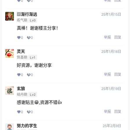
举报
回复
0
0
▨渐行渐远
25年1月15日
练气期
Lv0
真棒！谢谢楼主分享！
举报
回复
0
0
灵天
25年1月16日
筑基期
Lv1
好资源，谢谢分享
举报
回复
0
0
玄狼
25年1月19日
结丹期
Lv2
感谢贴主😁,资源不错👍
举报
回复
0
0
努力的学生
25年2月9日