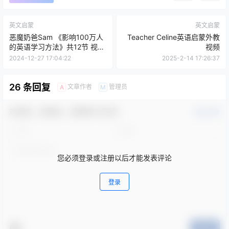
英文启蒙
英文启蒙
恶魔奶爸Sam 《影响100万人
Teacher Celine英语启蒙外教
的英语学习方法》共12节 视频
视频
课程
2024-12-27 17:04:22
2025-2-14 17:26:37
26 条回复
文章作者
管理员
A
M
欢迎您，新朋友，感谢参与互动！
确认修改
您必须登录或注册以后才能发表评论
登录