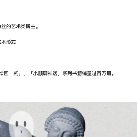
粉丝的艺术类博主。
艺术形式
绘画 · 贰」、「小顾聊神话」系列书籍销量过百万册。