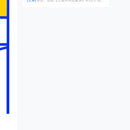
[文章]
来自：
凯叔《儿童声乐启蒙课》共28节 视频课程