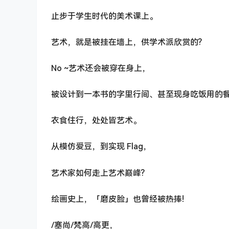
止步于学生时代的美术课上。
艺术，就是被挂在墙上，供学术派欣赏的?
No ~艺术还会被穿在身上，
被设计到一本书的字里行间、甚至现身吃饭用的
衣食住行，处处皆艺术。
从模仿爱豆，到实现 Flag，
艺术家如何走上艺术巅峰?
绘画史上，「磨皮脸」也曾经被热捧!
/塞尚/梵高/高更，