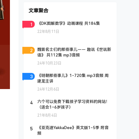
文章聚合
1
《DK图解数学》动画课程 共184集
22年8月11日
2
魏晋名士们的那些事儿—— 趣说《世说新
语》 共112集 mp3音频
24年10月23日
3
《明朝那些事儿》1-720集 mp3音频 周
建龙主讲
24年12月6日
4
六个可以免费下载孩子学习资料的网站！
（适合1~6岁孩子）
21年8月4日
5
《亚克迪YakkaDee》英文版1-5季 附音
频