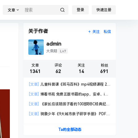
登录
快速注册
文章
关于作者
关注
私信
admin
Lv7
大乘期
文章
评论
关注
粉丝
1341
62
14
691
[文章]
儿童科普课《斑马百科》mp4视频课程 20
科高清视频 已更新
[文章]
博看书苑 免费正版书籍的app，安卓、iOS
均可用，无任何广告
[文章]
《家长应该陪孩子看的100部BBC经典纪录
片》共550GB
[文章]
骑象少年《9大城市亲子研学手册》 PDF格
式
Ta的全部动态