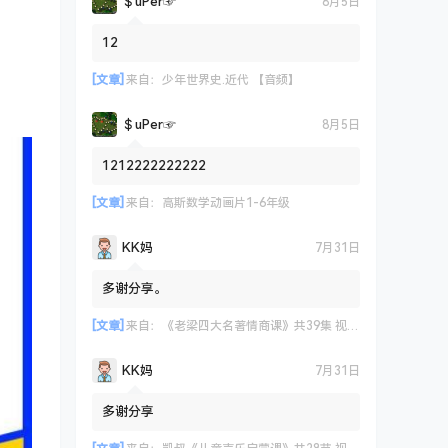
＄uΡer☞
8月5日
12
[文章]
来自：
少年世界史.近代 【音频】
＄uΡer☞
8月5日
1212222222222
[文章]
来自：
高斯数学动画片1-6年级
KK妈
7月31日
多谢分享。
[文章]
来自：
《老梁四大名著情商课》共39集 视频课程
KK妈
7月31日
多谢分享