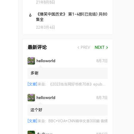
21年8月8日
6
《爆笑中国历史》 第1-4部(已完结) 共80
集全
22年3月4日
最新评论
PREV
NEXT
helloworld
8月7日
多谢
[文章]
来自：
《2023当当网好书榜70本》epub+azw3+mobi格式
helloworld
8月7日
这个好
[文章]
来自：
BBC+VOA+CNN精华文章300篇 音频