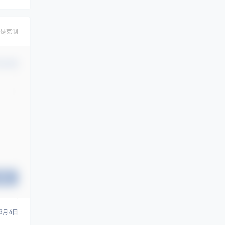
是克制
认修改
提交
3月4日