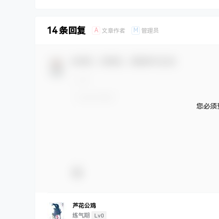
14 条回复
A
M
文章作者
管理员
欢迎您，新朋友，感谢参与互动！
您必须
芦花公鸡
Lv0
练气期