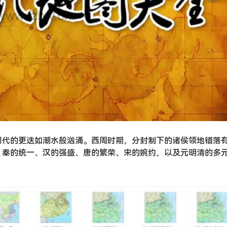
朝代的更迭如潮水般汹涌。西周时期，分封制下的诸侯领地错落
，秦的统一、汉的强盛、唐的繁荣、宋的婉约，以及元明清的多