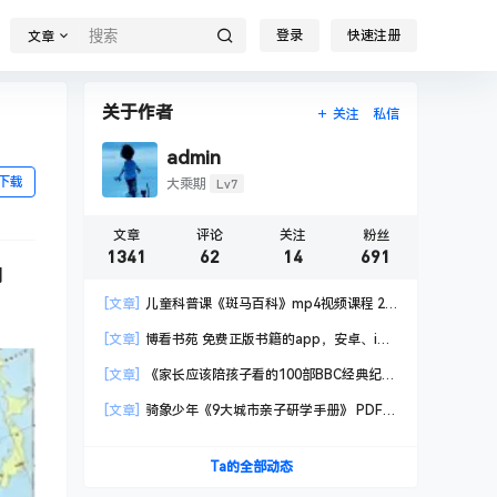
登录
快速注册
文章
关于作者
关注
私信
admin
下载
Lv7
大乘期
文章
评论
关注
粉丝
1341
62
14
691
用
[文章]
儿童科普课《斑马百科》mp4视频课程 20
科高清视频 已更新
[文章]
博看书苑 免费正版书籍的app，安卓、iOS
均可用，无任何广告
[文章]
《家长应该陪孩子看的100部BBC经典纪录
片》共550GB
[文章]
骑象少年《9大城市亲子研学手册》 PDF格
式
Ta的全部动态