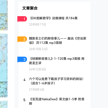
文章聚合
1
《DK图解数学》动画课程 共184集
22年8月11日
2
魏晋名士们的那些事儿—— 趣说《世说新
语》 共112集 mp3音频
24年10月23日
3
《明朝那些事儿》1-720集 mp3音频 周
建龙主讲
24年12月6日
4
六个可以免费下载孩子学习资料的网站！
（适合1~6岁孩子）
21年8月4日
5
《亚克迪YakkaDee》英文版1-5季 附音
频