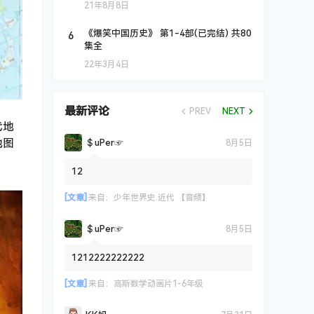
21年8月8日
6
《爆笑中国历史》 第1-4部(已完结) 共80
集全
22年3月4日
最新评论
PREV
NEXT
代地
地图
＄uΡer☞
8月5日
12
[文章]
来自：
少年世界史.近代 【音频】
＄uΡer☞
8月5日
1212222222222
[文章]
来自：
高斯数学动画片1-6年级