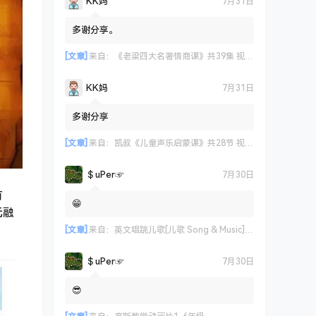
KK妈
7月31日
多谢分享。
[文章]
来自：
《老梁四大名著情商课》共39集 视频课程
KK妈
7月31日
多谢分享
[文章]
来自：
凯叔《儿童声乐启蒙课》共28节 视频课程
＄uΡer☞
7月30日
有
😁
元融
[文章]
来自：
英文唱跳儿歌[儿歌 Song & Music] 艾米咕噜
＄uΡer☞
7月30日
😎