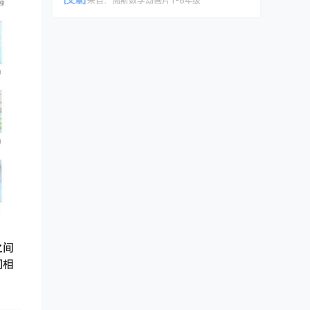
[文章]
来自：
高斯数学动画片1-6年级
之间
们相