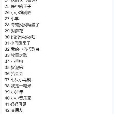
24 落雨大（粤语）
25 鹿中的王子
26 小小粉刷匠
27 小羊
28 青蛙妈妈睡醒了
29 对鲜花
30 妈妈你歇歇吧
31 小鸟醒来了
32 我给小鸟搭歌台
33 牧童之歌
34 小手帕
35 捉泥鳅
36 拾豆豆
37 七只小乌鸦
38 我是一粒米
39 小拜年
40 小小音乐家
41 妈妈再见
42 交朋友