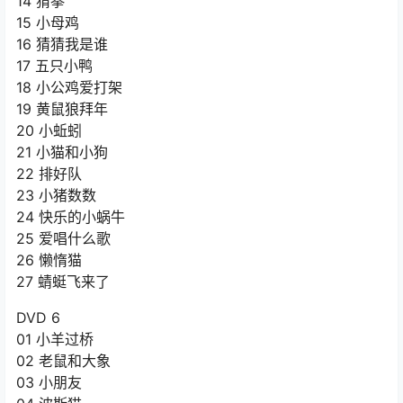
14 猜拳
15 小母鸡
16 猜猜我是谁
17 五只小鸭
18 小公鸡爱打架
19 黄鼠狼拜年
20 小蚯蚓
21 小猫和小狗
22 排好队
23 小猪数数
24 快乐的小蜗牛
25 爱唱什么歌
26 懒惰猫
27 蜻蜓飞来了
DVD 6
01 小羊过桥
02 老鼠和大象
03 小朋友