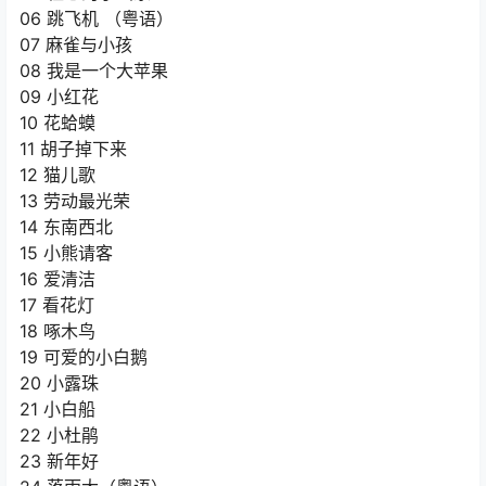
06 跳飞机 （粤语）
07 麻雀与小孩
08 我是一个大苹果
09 小红花
10 花蛤蟆
11 胡子掉下来
12 猫儿歌
13 劳动最光荣
14 东南西北
15 小熊请客
16 爱清洁
17 看花灯
18 啄木鸟
19 可爱的小白鹅
20 小露珠
21 小白船
22 小杜鹃
23 新年好