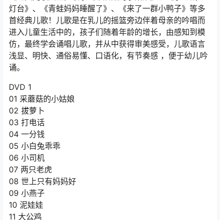
灯台》、《青蛙妈妈睡醒了》、《来了一群小鸭子》等多
首经典儿歌！儿歌是在乳儿的摇篮旁边伴着母亲的吟唱而
进入儿童生活中的，孩子们随着年龄的增长，由感知到模
仿，最终学会诵唱儿歌，并从中获得审美感受，儿歌语言
浅显、明快、通俗易懂、口语化，有节奏感 ，便于幼儿吟
诵。
DVD 1
01 采蘑菇的小姑娘
02 拔萝卜
03 打电话
04 一分钱
05 小白兔乖乖
06 小司机
07 两只老虎
08 世上只有妈妈好
09 小燕子
10 泥娃娃
11 大公鸡