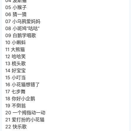
04 波斯猫
05 小猴子
06 猜一猜
07 小乌鸦爱妈妈
08 小斑鸠“咕咕”
09 白鹅学唱歌
10 小蝌蚪
11 大熊猫
12 哈哈笑
13 梳头歌
14 好宝宝
15 小叮当
16 小花猫想错了
17 七步舞
18 你好小企鹅
19 不倒翁
20 一个拇指动一动
21 爱打扮的小花猫
22 快乐歌