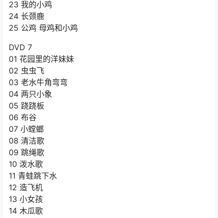
23 我的小鸡
24 长颈鹿
25 公鸡 母鸡和小鸡
DVD 7
01 花园里的洋妹妹
02 虫虫飞
03 老水牛角弯弯
04 两只小象
05 跷跷板
06 布谷
07 小螳螂
08 清洁歌
09 跳绳歌
10 泼水歌
11 青蛙跳下水
12 造飞机
13 小女孩
14 木瓜歌