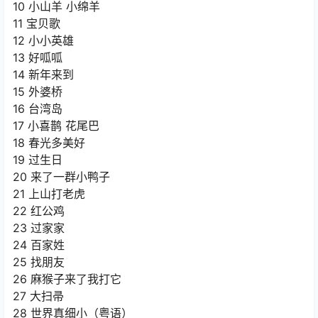
10 小山羊 小绵羊
11 宝贝歌
12 小小英雄
13 好呱呱
14 新年来到
15 外婆桥
16 台湾岛
17 小喜鹊 花尾巴
18 春光多美好
19 过生日
20 来了一群小鸭子
21 上山打老虎
22 红公鸡
23 过家家
24 百家姓
25 找朋友
26 麻猴子来了我打它
27 大扫帚
28 世界真细小（粤语）