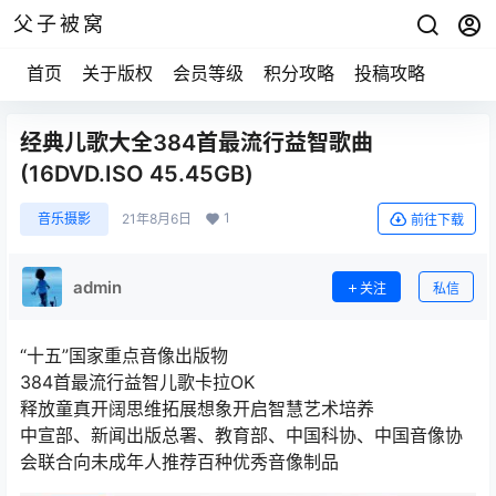
父子被窝
首页
关于版权
会员等级
积分攻略
投稿攻略
经典儿歌大全384首最流行益智歌曲
(16DVD.ISO 45.45GB)
1
音乐摄影
21年8月6日
前往下载
admin
关注
私信
“十五”国家重点音像出版物
384首最流行益智儿歌卡拉OK
释放童真开阔思维拓展想象开启智慧艺术培养
中宣部、新闻出版总署、教育部、中国科协、中国音像协
会联合向未成年人推荐百种优秀音像制品