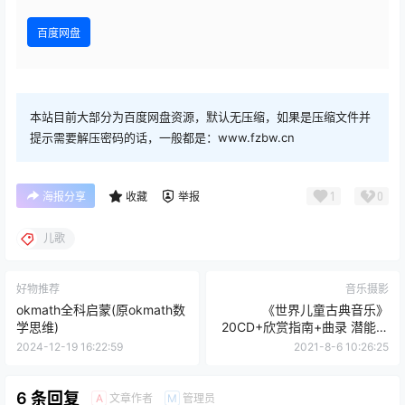
百度网盘
本站目前大部分为百度网盘资源，默认无压缩，如果是压缩文件并
提示需要解压密码的话，一般都是：www.fzbw.cn
1
0
海报分享
收藏
举报
儿歌
好物推荐
音乐摄影
okmath全科启蒙(原okmath数
《世界儿童古典音乐》
学思维)
20CD+欣赏指南+曲录 潜能开
发早教胎教共140首
2024-12-19 16:22:59
2021-8-6 10:26:25
6 条回复
文章作者
管理员
A
M