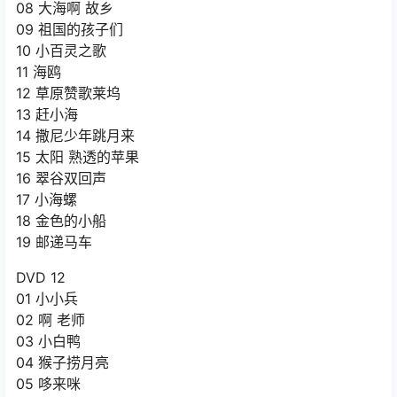
08 大海啊 故乡
09 祖国的孩子们
10 小百灵之歌
11 海鸥
12 草原赞歌莱坞
13 赶小海
14 撒尼少年跳月来
15 太阳 熟透的苹果
16 翠谷双回声
17 小海螺
18 金色的小船
19 邮递马车
DVD 12
01 小小兵
02 啊 老师
03 小白鸭
04 猴子捞月亮
05 哆来咪