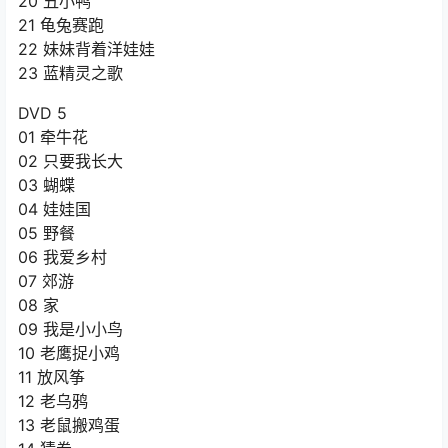
20 丑小鸭
21 龟兔赛跑
22 妹妹背着洋娃娃
23 蓝精灵之歌
DVD 5
01 牵牛花
02 只要我长大
03 蝴蝶
04 娃娃国
05 野餐
06 我爱乡村
07 郊游
08 家
09 我是小小鸟
10 老鹰捉小鸡
11 放风筝
12 老乌鸦
13 老鼠搬鸡蛋