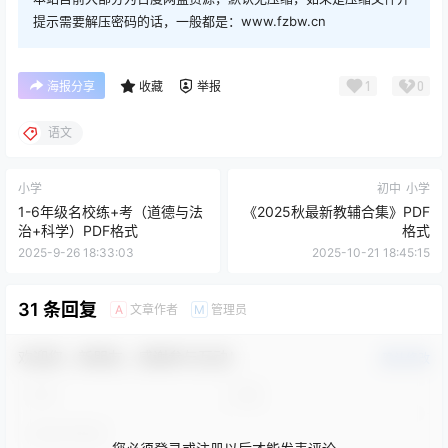
提示需要解压密码的话，一般都是：www.fzbw.cn
1
0
海报分享
收藏
举报
语文
小学
初中
小学
1-6年级名校练+考（道德与法
《2025秋最新教辅合集》PDF
治+科学）PDF格式
格式
2025-9-26 18:33:03
2025-10-21 18:45:15
31 条回复
文章作者
管理员
A
M
欢迎您，新朋友，感谢参与互动！
确认修改