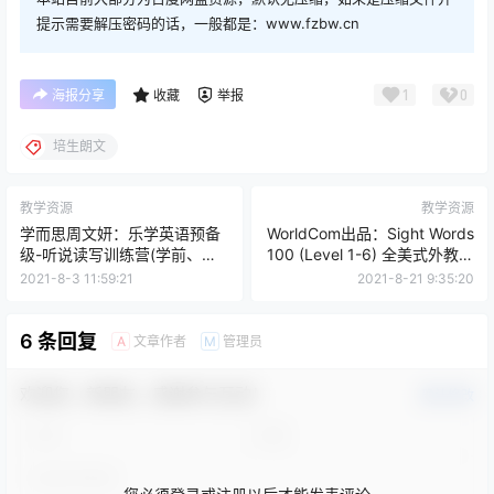
提示需要解压密码的话，一般都是：www.fzbw.cn
1
0
海报分享
收藏
举报
培生朗文
教学资源
教学资源
学而思周文妍：乐学英语预备
WorldCom出品：Sight Words
级-听说读写训练营(学前、新
100 (Level 1-6) 全美式外教讲
一年级）20讲
解教学视频
2021-8-3 11:59:21
2021-8-21 9:35:20
6 条回复
文章作者
管理员
A
M
欢迎您，新朋友，感谢参与互动！
确认修改