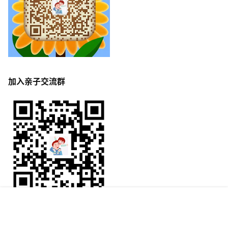
加入亲子交流群
首页
专题
签到
搜索
菜单
我的
Copyright © 2026
父子被窝
闽ICP备13009306号-5