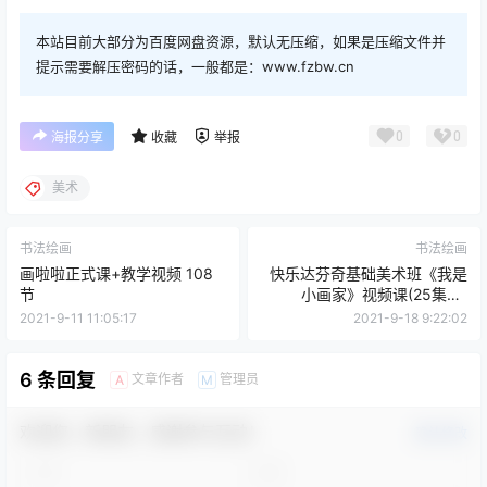
本站目前大部分为百度网盘资源，默认无压缩，如果是压缩文件并
提示需要解压密码的话，一般都是：www.fzbw.cn
0
0
海报分享
收藏
举报
美术
书法绘画
书法绘画
画啦啦正式课+教学视频 108
快乐达芬奇基础美术班《我是
节
小画家》视频课(25集全)
RMVB格式
2021-9-11 11:05:17
2021-9-18 9:22:02
6 条回复
文章作者
管理员
A
M
欢迎您，新朋友，感谢参与互动！
确认修改