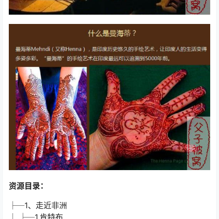
资源目录：
├─1、走近非洲
│ ├─1.肯特布