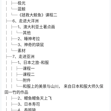
│ ├─极光
│ └─蓝鲸
│ └─《拯救大鲸鱼》课程二
├─6、走进大洋洲
│ ├─1、澳大利亚土著点画
│ │ └─其他
│ ├─2、睡神考拉
│ └─3、神奇的袋鼠
│ └─素材
├─7、走进亚洲
│ ├─1、日本之旅-和服
│ │ ├─课程一
│ │ ├─课程二
│ │ └─附件
│ │ └─和服上的美景与山川， 来自日本和服大师久保
田一竹的作品
│ ├─2、鲤鱼鲤鱼天上飞
│ ├─3、日本寿司
│ ├─4、泰姬陵