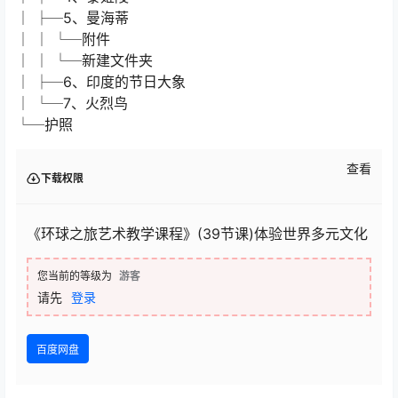
│ ├─5、曼海蒂
│ │ └─附件
│ │ └─新建文件夹
│ ├─6、印度的节日大象
│ └─7、火烈鸟
└─护照
查看
下载权限
《环球之旅艺术教学课程》(39节课)体验世界多元文化
您当前的等级为
游客
请先
登录
百度网盘