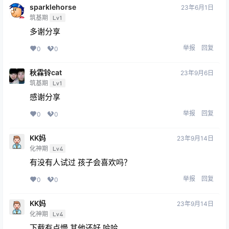
sparklehorse
23年6月1日
筑基期
Lv1
多谢分享
举报
回复
0
0
秋霖铃cat
23年9月6日
筑基期
Lv1
感谢分享
举报
回复
0
0
KK妈
23年9月14日
化神期
Lv4
有没有人试过 孩子会喜欢吗？
举报
回复
0
0
KK妈
23年9月14日
化神期
Lv4
下载有点慢 其他还好 哈哈