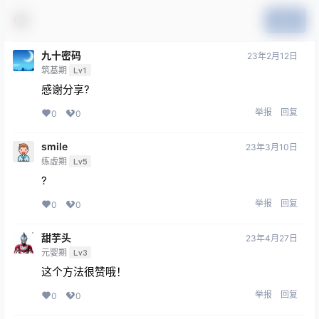
提交
九十密码
23年2月12日
筑基期
Lv1
感谢分享?
举报
回复
0
0
smile
23年3月10日
练虚期
Lv5
?
举报
回复
0
0
甜芋头
23年4月27日
元婴期
Lv3
这个方法很赞哦！
举报
回复
0
0