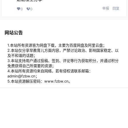
举报
回复
0
0
网站公告
1.本站所有资源皆为网盘下载，主要为百度网盘及阿里云盘；
2.本站仅分享早教育儿方面内容，严禁讨论政治、影响国家稳定、以
及不和谐的话题；
3.本站支持用户通过投稿、签到、评论等行为获取积分，并通过积分
免费获得自己所需要的资源；
4.本站所有资源均来自网络，若有侵权请联系邮箱：
admin@fzbw.cn；
5.本站资源解压密码：www.fzbw.cn。
首页
专题
签到
搜索
菜单
我的
添加站长微信