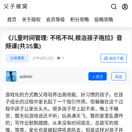
父子被窝
首页
关于版权
会员等级
积分攻略
投稿攻略
《儿童时间管理: 不吼不叫,根治孩子拖拉》音
频课(共35集)
0
父母课堂
21年9月22日
前往下载
admin
关注
私信
游戏化的方式教父母培养出高效能、好习惯的孩子。在孩
子成长的过程中家长起了一个指引作用，但偏偏在这个过
程中孩子让家长头大。很多孩子早上起不来，晚上不睡
觉，整天玩游戏说还不听；玩具满天飞，整的家里乱遭咋
的；写作业默默蹭蹭，从来没有时间观念，总是写的很
慢，等等，家长也是被起得吼来吼去，但是这样对孩子并