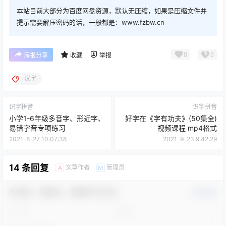
本站目前大部分为百度网盘资源，默认无压缩，如果是压缩文件并
提示需要解压密码的话，一般都是：www.fzbw.cn
0
0
海报分享
收藏
举报
汉字
识字拼音
识字拼音
小学1-6年级多音字、形近字、
好字在《字有功夫》(50集全)
易错字音专项练习
视频课程 mp4格式
2021-8-27 10:07:38
2021-9-23 9:42:29
14 条回复
文章作者
管理员
A
M
欢迎您，新朋友，感谢参与互动！
确认修改