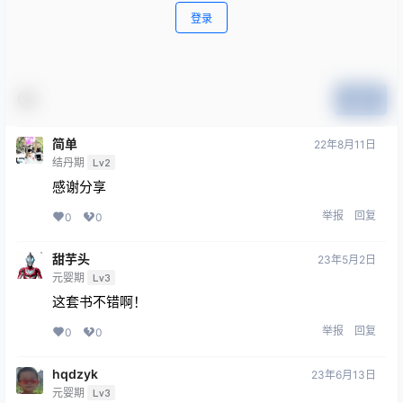
登录
提交
简单
22年8月11日
结丹期
Lv2
感谢分享
举报
回复
0
0
甜芋头
23年5月2日
元婴期
Lv3
这套书不错啊！
举报
回复
0
0
hqdzyk
23年6月13日
元婴期
Lv3