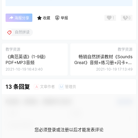
1
0
海报分享
收藏
举报
自然拼读
教学资源
教学资源
《典范英语》(1-9级)
畅销自然拼读教材《Sounds
PDF+MP3音频
Great》音频+练习册+闪卡+教
材+参考答案
2021-10-19 16:43:40
2021-10-19 17:13:49
13 条回复
文章作者
管理员
A
M
欢迎您，新朋友，感谢参与互动！
确认修改
您必须登录或注册以后才能发表评论