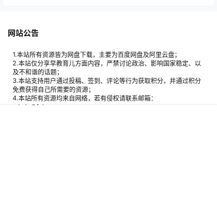
网站公告
1.本站所有资源皆为网盘下载，主要为百度网盘及阿里云盘；
2.本站仅分享早教育儿方面内容，严禁讨论政治、影响国家稳定、以
及不和谐的话题；
3.本站支持用户通过投稿、签到、评论等行为获取积分，并通过积分
免费获得自己所需要的资源；
4.本站所有资源均来自网络，若有侵权请联系邮箱：
admin@fzbw.cn；
5.本站资源解压密码：www.fzbw.cn。
首页
专题
签到
搜索
菜单
我的
添加站长微信