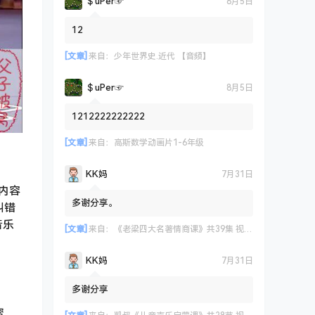
＄uΡer☞
8月5日
12
[文章]
来自：
少年世界史.近代 【音频】
＄uΡer☞
8月5日
1212222222222
[文章]
来自：
高斯数学动画片1-6年级
KK妈
7月31日
内容
多谢分享。
纠错
音乐
[文章]
来自：
《老梁四大名著情商课》共39集 视频课程
KK妈
7月31日
多谢分享
蜜