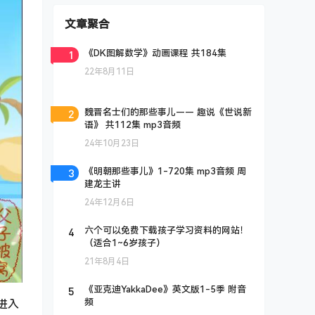
文章聚合
1
《DK图解数学》动画课程 共184集
22年8月11日
2
魏晋名士们的那些事儿—— 趣说《世说新
语》 共112集 mp3音频
24年10月23日
3
《明朝那些事儿》1-720集 mp3音频 周
建龙主讲
24年12月6日
4
六个可以免费下载孩子学习资料的网站！
（适合1~6岁孩子）
21年8月4日
5
《亚克迪YakkaDee》英文版1-5季 附音
频
进入