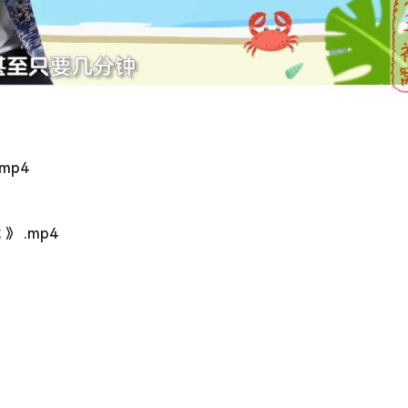
.mp4
 》 .mp4