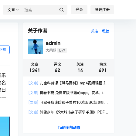
登录
快速注册
文章
关于作者
关注
私信
admin
下载
Lv7
大乘期
文章
评论
关注
粉丝
1341
62
14
691
音乐
款名
[文章]
儿童科普课《斑马百科》mp4视频课程 20
宝日
科高清视频 已更新
[文章]
博看书苑 免费正版书籍的app，安卓、iOS
——
均可用，无任何广告
[文章]
《家长应该陪孩子看的100部BBC经典纪录
片》共550GB
[文章]
骑象少年《9大城市亲子研学手册》 PDF格
式
Ta的全部动态