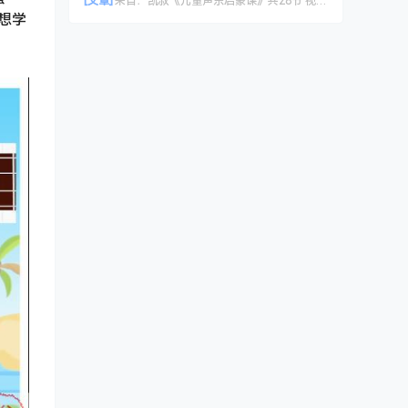
[文章]
来自：
凯叔《儿童声乐启蒙课》共28节 视频课程
想学