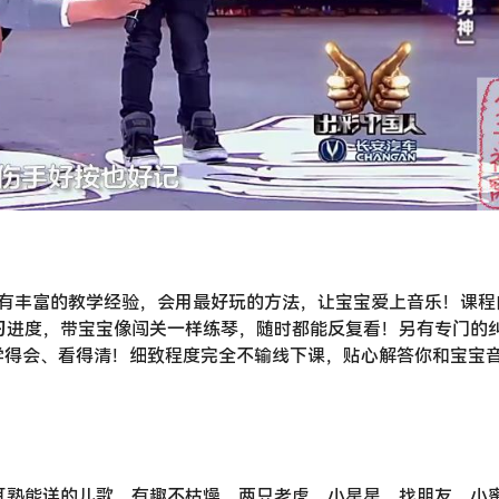
师有丰富的教学经验，会用最好玩的方法，让宝宝爱上音乐！课程
习进度，带宝宝像闯关一样练琴，随时都能反复看！另有专门的
学得会、看得清！细致程度完全不输线下课，贴心解答你和宝宝
耳熟能详的儿歌，有趣不枯燥。两只老虎、小星星、找朋友、小