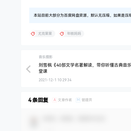
本站目前大部分为百度网盘资源，默认无压缩，如果是压缩文件
尤克里里
年糕妈妈
音乐摄影
刘雪枫《40部文学名著解读，带你听懂古典音乐
堂课
2021-12-1 10:29:34
4 条回复
A
M
文章作者
管理员
欢迎您，新朋友，感谢参与互动！