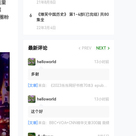
克里
21年8月8日
超
6
《爆笑中国历史》 第1-4部(已完结) 共80
圈粉
集全
22年3月4日
最新评论
PREV
NEXT
helloworld
13小时前
多谢
[文章]
来自：
《2023当当网好书榜70本》epub+azw3+mobi格式
helloworld
13小时前
这个好
[文章]
来自：
BBC+VOA+CNN精华文章300篇 音频