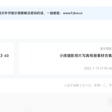
并提示需要解压密码的话，一般都是：www.fzbw.cn
音乐摄影
》60
小孩摄影照片写真相册素材合集
2022-1-15 21:55:45
人生不如意十之八九，常想一二，不
确