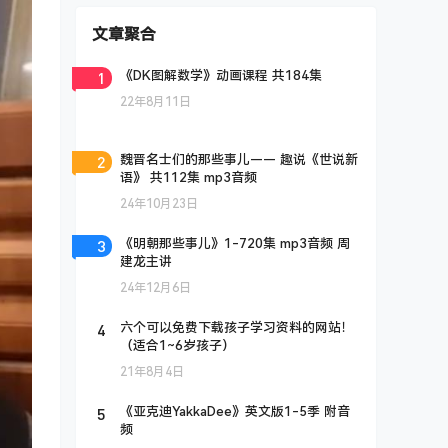
文章聚合
1
《DK图解数学》动画课程 共184集
22年8月11日
2
魏晋名士们的那些事儿—— 趣说《世说新
语》 共112集 mp3音频
24年10月23日
3
《明朝那些事儿》1-720集 mp3音频 周
建龙主讲
24年12月6日
4
六个可以免费下载孩子学习资料的网站！
（适合1~6岁孩子）
21年8月4日
5
《亚克迪YakkaDee》英文版1-5季 附音
频