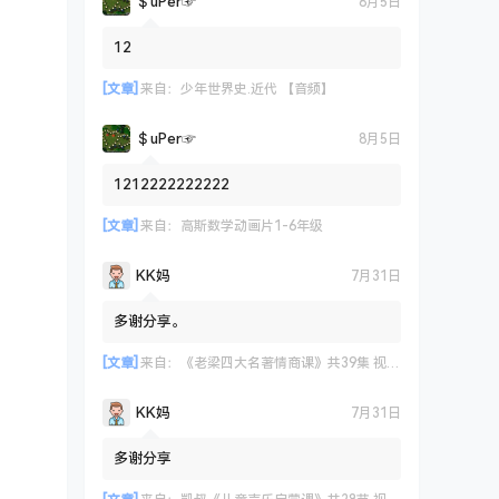
＄uΡer☞
8月5日
12
[文章]
来自：
少年世界史.近代 【音频】
＄uΡer☞
8月5日
1212222222222
[文章]
来自：
高斯数学动画片1-6年级
KK妈
7月31日
多谢分享。
[文章]
来自：
《老梁四大名著情商课》共39集 视频课程
KK妈
7月31日
多谢分享