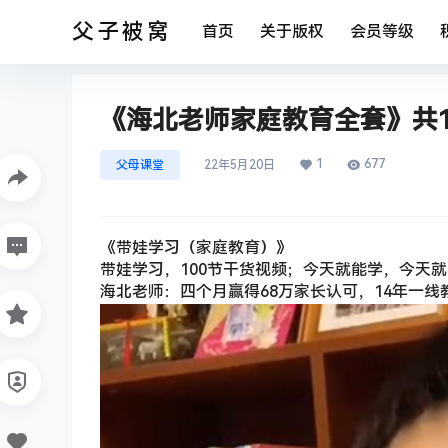
父子被窝
首页
关于版权
会员等级
《海北老师家庭教育全套》共1
1
677
父母课堂
22年5月20日
《带娃学习（家庭教育）》
带娃学习，100节干货视频；今天就能学，今天
海北老师：四个月赢得68万家长认可，14年一