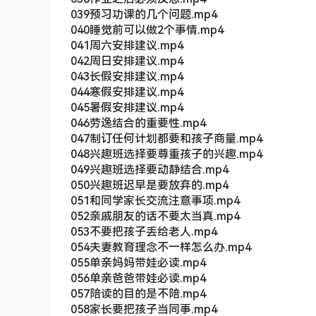
039预习功课的几个问题.mp4
040睡觉前可以做2个事情.mp4
041周六安排建议.mp4
042周日安排建议.mp4
043长假安排建议.mp4
044寒假安排建议.mp4
045暑假安排建议.mp4
046劳逸结合的重要性.mp4
047制订任何计划都要和孩子商量.mp4
048兴趣班选择要尊重孩子的兴趣.mp4
049兴趣班选择要动静结合.mp4
050兴趣班迟早是要放弃的.mp4
051和同学家长交流注意事项.mp4
052亲戚朋友的话不要太当真.mp4
053不要把孩子丢给老人.mp4
054夫妻教育理念不一样怎么办.mp4
055单亲妈妈带娃必读.mp4
056单亲爸爸带娃必读.mp4
057陪读的目的是不陪.mp4
058家长要把孩子当同事.mp4