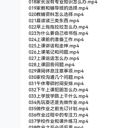
018家长没有专业知识怎么办.mp4
019家教和辅导班的选择.mp4
020教辅资料怎么选择.mp4
021晨读读三类东西.mp4
022早上拖拖拉拉怎么办.mp4
023为什么要自己收书包.mp4
024上课前的准备工作.mp4
025上课讲话和走神.mp4
026上课笔记和问题.mp4
027上课说话怎么办.mp4
028上课回答问题.mp4
029课间休息注意事项.mp4
030家校沟通几个问题.mp4
031午休零碎时间安排.mp4
032下午上课犯困怎么办.mp4
033上学放学路上干什么.mp4
034先玩耍还是先做作业.mp4
035做作业之前先订计划.mp4
036作业过程中的专注力.mp4
037学校作业和课外练习.mp4
038作业之后必须反思.mp4