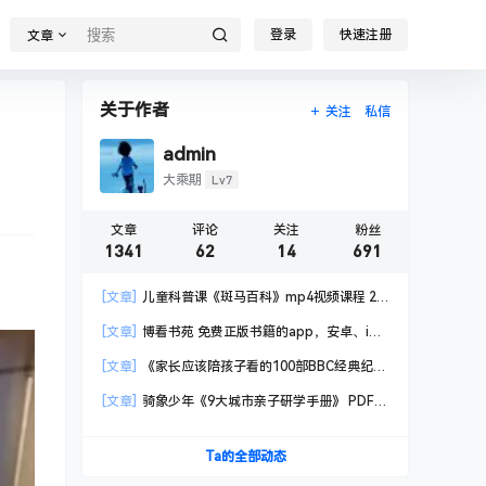
登录
快速注册
文章
关于作者
关注
私信
admin
Lv7
大乘期
文章
评论
关注
粉丝
1341
62
14
691
[文章]
儿童科普课《斑马百科》mp4视频课程 20
科高清视频 已更新
[文章]
博看书苑 免费正版书籍的app，安卓、iOS
均可用，无任何广告
[文章]
《家长应该陪孩子看的100部BBC经典纪录
片》共550GB
[文章]
骑象少年《9大城市亲子研学手册》 PDF格
式
Ta的全部动态