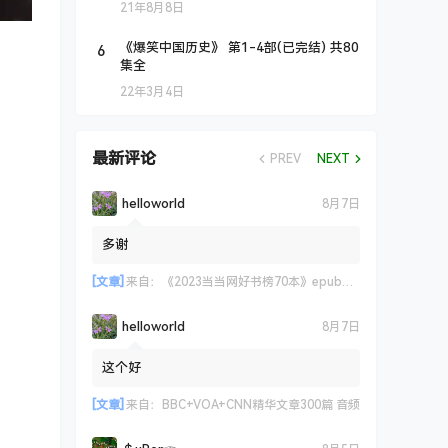
21年8月8日
6
《爆笑中国历史》 第1-4部(已完结) 共80
集全
22年3月4日
最新评论
PREV
NEXT
helloworld
8月7日
多谢
[文章]
来自：
《2023当当网好书榜70本》epub+azw3+mobi格式
helloworld
8月7日
这个好
[文章]
来自：
BBC+VOA+CNN精华文章300篇 音频