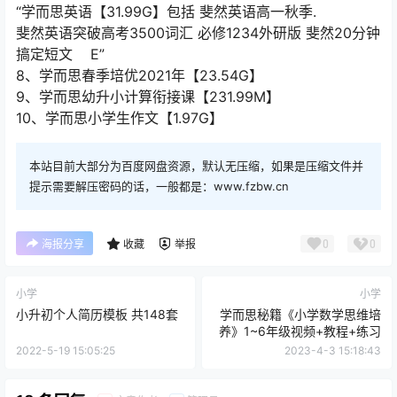
“学而思英语【31.99G】包括 斐然英语高一秋季.
斐然英语突破高考3500词汇 必修1234外研版 斐然20分钟
搞定短文 E”
8、学而思春季培优2021年【23.54G】
9、学而思幼升小计算衔接课【231.99M】
10、学而思小学生作文【1.97G】
本站目前大部分为百度网盘资源，默认无压缩，如果是压缩文件并
提示需要解压密码的话，一般都是：www.fzbw.cn
0
0
海报分享
收藏
举报
小学
小学
小升初个人简历模板 共148套
学而思秘籍《小学数学思维培
养》1~6年级视频+教程+练习
2022-5-19 15:05:25
2023-4-3 15:18:43